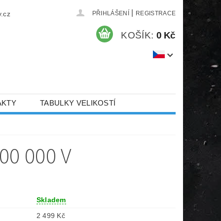
|
.cz
PŘIHLÁŠENÍ
REGISTRACE
KOŠÍK:
0 Kč
AKTY
TABULKY VELIKOSTÍ
00 000 V
Skladem
2 499 Kč