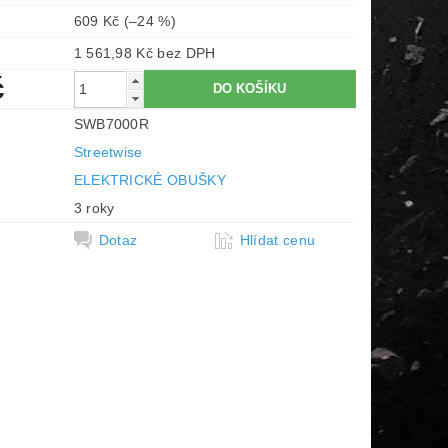
609 Kč
(–24 %)
1 561,98 Kč bez DPH
č
SWB7000R
Streetwise
ELEKTRICKÉ OBUŠKY
3 roky
Dotaz
Hlídat cenu