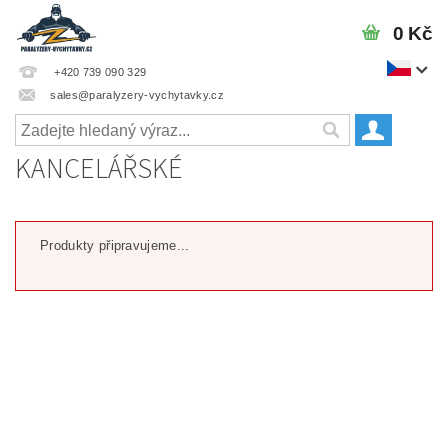
0 Kč
+420 739 090 329
sales@paralyzery-vychytavky.cz
KANCELÁŘSKÉ
Produkty připravujeme...