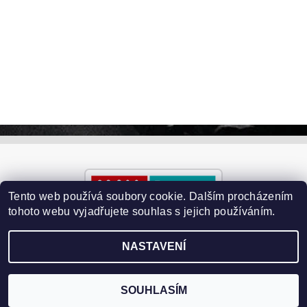
Tento web používá soubory cookie. Dalším procházením
tohoto webu vyjadřujete souhlas s jejich používáním.
NASTAVENÍ
2026 ©
Paralyzery-vychytavky.cz
, všechna práva vyhrazena
Vytvořil Shoptet
SOUHLASÍM