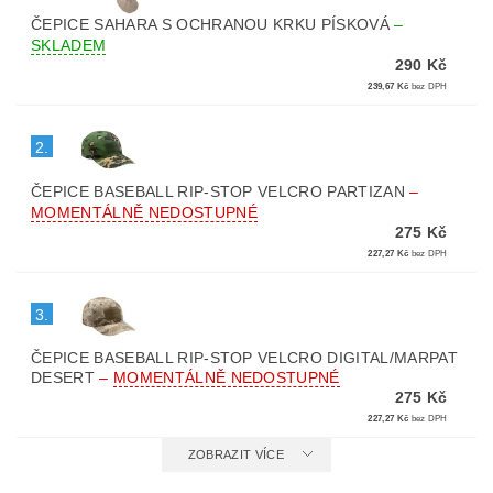
ČEPICE SAHARA S OCHRANOU KRKU PÍSKOVÁ
–
SKLADEM
290 Kč
239,67 Kč
bez DPH
2.
ČEPICE BASEBALL RIP-STOP VELCRO PARTIZAN
–
MOMENTÁLNĚ NEDOSTUPNÉ
275 Kč
227,27 Kč
bez DPH
3.
ČEPICE BASEBALL RIP-STOP VELCRO DIGITAL/MARPAT
DESERT
–
MOMENTÁLNĚ NEDOSTUPNÉ
275 Kč
227,27 Kč
bez DPH
ZOBRAZIT VÍCE