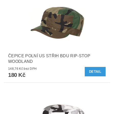
ČEPICE POLNÍ US STŘIH BDU RIP-STOP
WOODLAND
148,76 Kč bez DPH
DETAIL
180 Kč