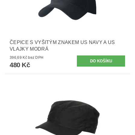
ČEPICE S VYŠITÝM ZNAKEM US NAVY A US
VLAJKY MODRÁ
396,69 Kč bez DPH
480 Kč