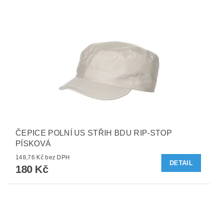
ČEPICE POLNÍ US STŘIH BDU RIP-STOP
PÍSKOVÁ
148,76 Kč bez DPH
DETAIL
180 Kč