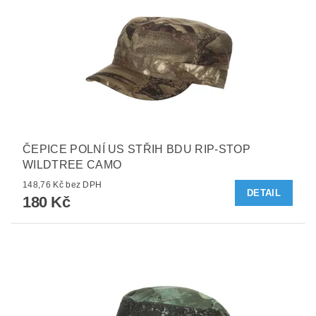
ČEPICE POLNÍ US STŘIH BDU RIP-STOP
WILDTREE CAMO
148,76 Kč bez DPH
DETAIL
180 Kč