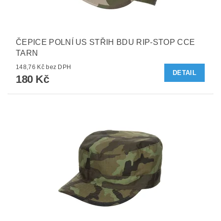
ČEPICE POLNÍ US STŘIH BDU RIP-STOP CCE
TARN
148,76 Kč bez DPH
DETAIL
180 Kč