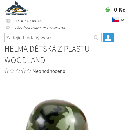
0 Kč
+420 739 090 329
sales@paralyzery-vychytavky.cz
HELMA DĚTSKÁ Z PLASTU
WOODLAND
Neohodnoceno