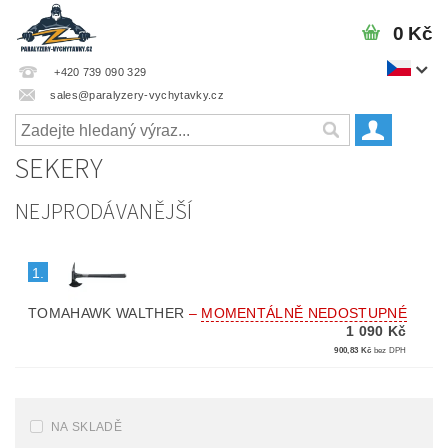
0 Kč
+420 739 090 329
sales@paralyzery-vychytavky.cz
SEKERY
NEJPRODÁVANĚJŠÍ
1.
TOMAHAWK WALTHER
–
MOMENTÁLNĚ NEDOSTUPNÉ
1 090 Kč
900,83 Kč
bez DPH
NA SKLADĚ