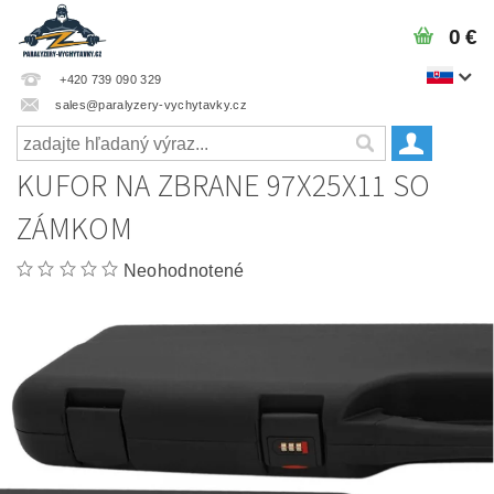
0 €
+420 739 090 329
sales@paralyzery-vychytavky.cz
KUFOR NA ZBRANE 97X25X11 SO
ZÁMKOM
Neohodnotené