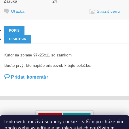
Záruka
24
Otázka
Strážiť cenu
POPIS
DISKUSIA
Kufor na zbrane 97x25x11 so zámkom
Buďte prvý, kto napíše príspevok k tejto položke.
Pridať komentár
Tento web používá soubory cookie. Dalším procházením
tohoto webu vyjadřujete souhlas s jejich používáním.