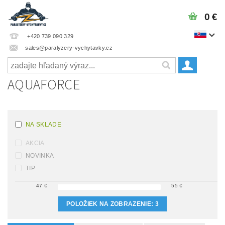
0 €
+420 739 090 329
sales@paralyzery-vychytavky.cz
AQUAFORCE
NA SKLADE
AKCIA
NOVINKA
TIP
47
€
55
€
POLOŽIEK NA ZOBRAZENIE:
3