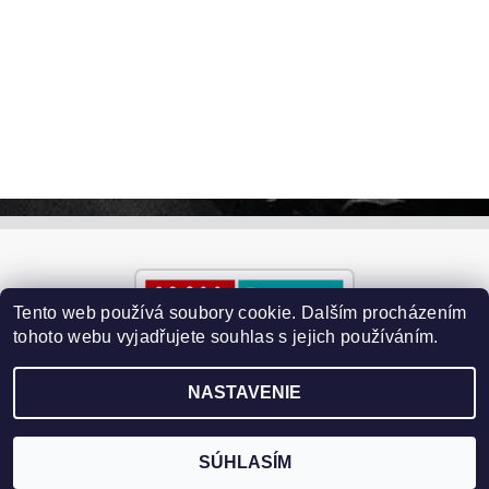
Tento web používá soubory cookie. Dalším procházením
tohoto webu vyjadřujete souhlas s jejich používáním.
NASTAVENIE
2026 ©
Paralyzery-vychytavky.cz
, všetky práva vyhradené
Vytvoril Shoptet
SÚHLASÍM