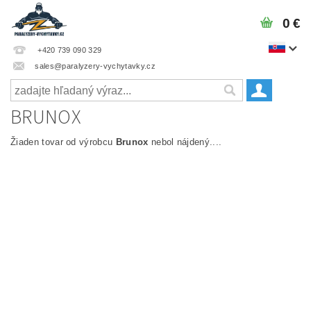
0 €
+420 739 090 329
sales@paralyzery-vychytavky.cz
BRUNOX
Žiaden tovar od výrobcu
Brunox
nebol nájdený....