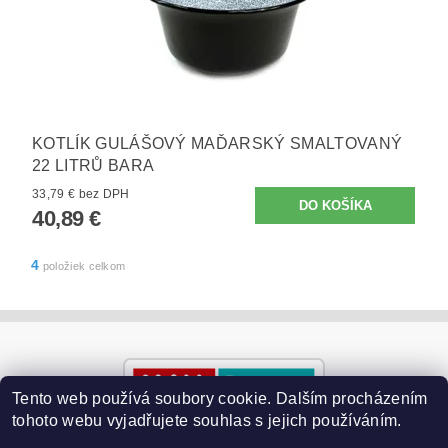
KOTLÍK GULÁŠOVÝ MAĎARSKÝ SMALTOVANÝ
22 LITRŮ BARA
33,79 € bez DPH
40,89 €
4
položiek celkom
Tento web používá soubory cookie. Dalším procházením
tohoto webu vyjadřujete souhlas s jejich používáním.