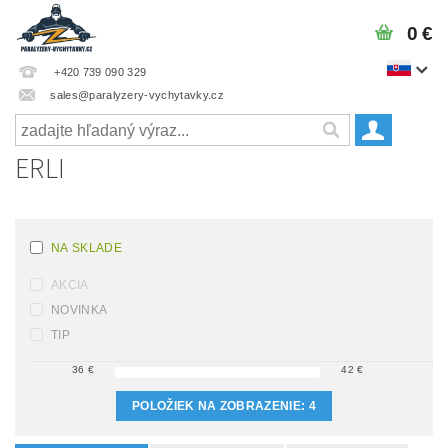
0 €
+420 739 090 329
sales@paralyzery-vychytavky.cz
ERLI
NA SKLADE
AKCIA
NOVINKA
TIP
36
€
42
€
POLOŽIEK NA ZOBRAZENIE:
4