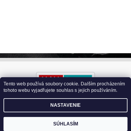
Tento web používá soubory cookie. Dalším procházením
tohoto webu vyjadřujete souhlas s jejich používáním.
NASTAVENIE
2026 ©
Paralyzery-vychytavky.cz
, všetky práva vyhradené
Vytvoril Shoptet
SÚHLASÍM