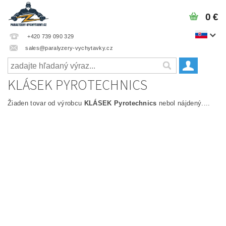
0 €
+420 739 090 329
sales@paralyzery-vychytavky.cz
KLÁSEK PYROTECHNICS
Žiaden tovar od výrobcu
KLÁSEK Pyrotechnics
nebol nájdený....