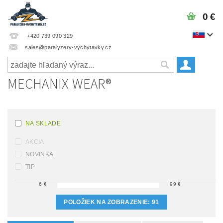
0 €
+420 739 090 329
sales@paralyzery-vychytavky.cz
MECHANIX WEAR®
NA SKLADE
AKCIA
NOVINKA
TIP
6
€
99
€
POLOŽIEK NA ZOBRAZENIE:
91