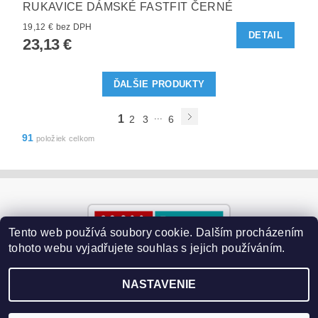
RUKAVICE DÁMSKÉ FASTFIT ČERNÉ
19,12 € bez DPH
DETAIL
23,13 €
ĎALŠIE PRODUKTY
...
1
2
3
6
91
položiek celkom
Tento web používá soubory cookie. Dalším procházením
tohoto webu vyjadřujete souhlas s jejich používáním.
NASTAVENIE
2026 ©
Paralyzery-vychytavky.cz
, všetky práva vyhradené