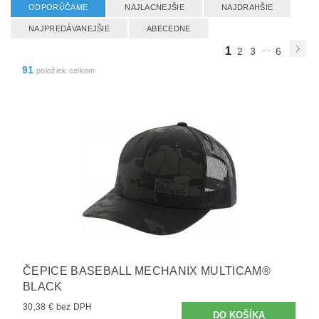
ODPORÚČAME
NAJLACNEJŠIE
NAJDRAHŠIE
NAJPREDÁVANEJŠIE
ABECEDNE
...
1
2
3
6
91
položiek celkom
ČEPICE BASEBALL MECHANIX MULTICAM®
BLACK
30,38 € bez DPH