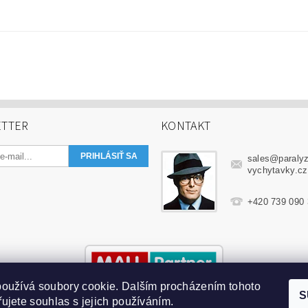
TTER
KONTAKT
sales
@
paraly
vychytavky.cz
+420 739 090
oužívá soubory cookie. Dalším procházením tohoto
S
ujete souhlas s jejich používáním.