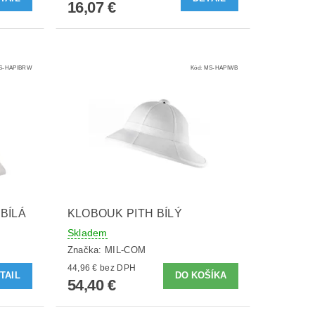
16,07 €
S-HAPIBRW
Kód:
MS-HAPIWB
BÍLÁ
KLOBOUK PITH BÍLÝ
Skladem
Značka:
MIL-COM
44,96 € bez DPH
TAIL
54,40 €