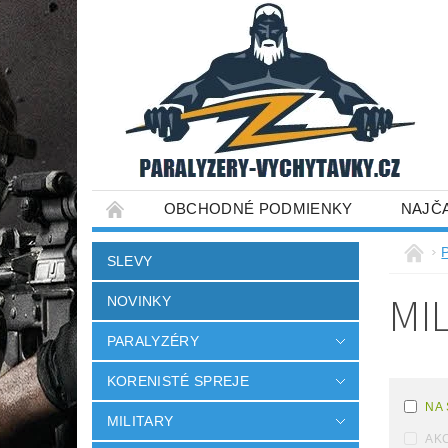
OBCHODNÉ PODMIENKY
NAJČ
SLEVY
MI
NOVINKY
PARALYZÉRY
KORENISTÉ SPREJE
NA
MILITARY
AKC