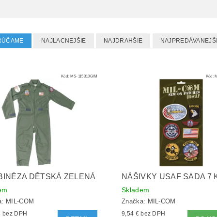
RÚČAME
NAJLACNEJŠIE
NAJDRAHŠIE
NAJPREDÁVANEJŠ
Kód:
MS-115310G/M
Kód:
BINÉZA DĚTSKÁ ZELENÁ
NÁŠIVKY USAF SADA 7
em
Skladem
a:
MIL-COM
Značka:
MIL-COM
40,53 € bez DPH
9,54 € bez DPH