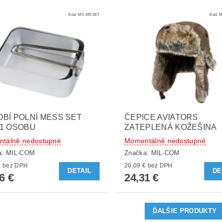
Kód:
MS-MESET
Kód:
M
BÍ POLNÍ MESS SET
ČEPICE AVIATORS
1 OSOBU
ZATEPLENÁ KOŽEŠINA
tálně nedostupné
Momentálně nedostupné
a:
MIL-COM
Značka:
MIL-COM
10,21 € bez DPH
20,09 € bez DPH
DETAIL
DE
6 €
24,31 €
ĎALŠIE PRODUKTY