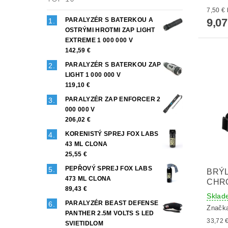
9,07
PARALYZÉR S BATERKOU A
OSTRÝMI HROTMI ZAP LIGHT
EXTREME 1 000 000 V
142,59 €
PARALYZÉR S BATERKOU ZAP
LIGHT 1 000 000 V
119,10 €
PARALYZÉR ZAP ENFORCER 2
000 000 V
206,02 €
KORENISTÝ SPREJ FOX LABS
43 ML CLONA
25,55 €
PEPŘOVÝ SPREJ FOX LABS
BRÝL
473 ML CLONA
CHR
89,43 €
Sklad
PARALYZÉR BEAST DEFENSE
Značk
PANTHER 2.5M VOLTS S LED
SVIETIDLOM