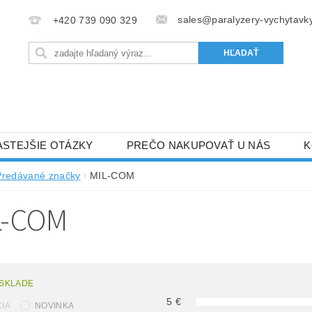
sales@paralyzery-vychytavky
+420 739 090 329
ASTEJŠIE OTÁZKY
PREČO NAKUPOVAŤ U NÁS
K
Predávané značky
MIL-COM
L-COM
 SKLADE
5
€
IA
NOVINKA