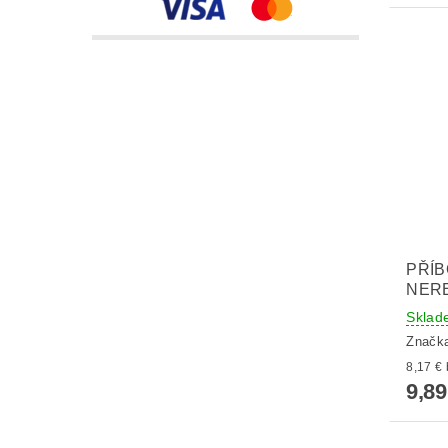
PŘÍB
NER
Sklad
Značk
9,89