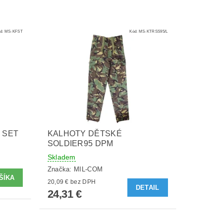
d:
MS-KFST
Kód:
MS-KTRSS95/L
 SET
KALHOTY DĚTSKÉ
SOLDIER95 DPM
Skladem
Značka:
MIL-COM
20,09 € bez DPH
DETAIL
24,31 €