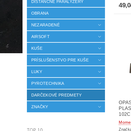
DISTANČNÉ PARALYZÉRY
49,0
OBRANA
NEZARADENÉ
AIRSOFT
KUŠE
PRÍSLUŠENSTVO PRE KUŠE
LUKY
PYROTECHNIKA
DARČEKOVÉ PREDMETY
OPAS
ZNAČKY
PLAS
102
Momen
TOP 10
Značk