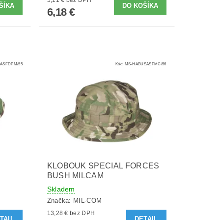
6,18 €
ASFDPM/55
Kód:
MS-HABUSASFMC/56
KLOBOUK SPECIAL FORCES
BUSH MILCAM
Skladem
Značka:
MIL-COM
13,28 € bez DPH
TAIL
DETAIL