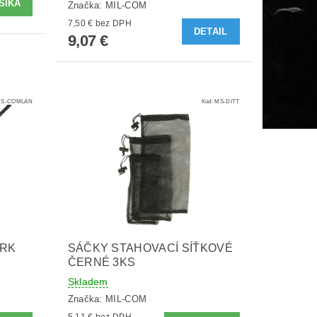
Značka:
MIL-COM
7,50 € bez DPH
DETAIL
9,07 €
S-COMLAN
Kód:
MS-DITT
KRK
SÁČKY STAHOVACÍ SÍŤKOVÉ
ČERNÉ 3KS
Skladem
Značka:
MIL-COM
5,11 € bez DPH