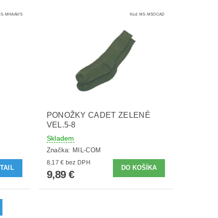
S-MHAAV/S
Kód:
MS-MSOCAD
PONOŽKY CADET ZELENÉ
VEL.5-8
Skladem
Značka:
MIL-COM
8,17 € bez DPH
TAIL
9,89 €