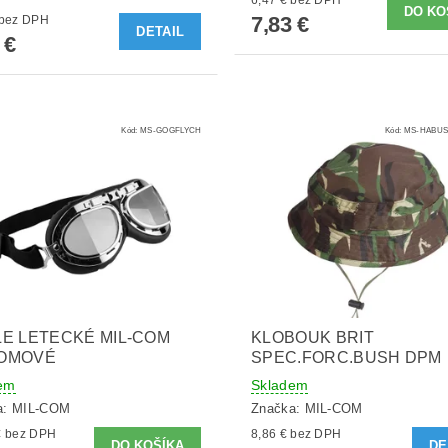
7,83 €
7,50 € bez DPH
DETAIL
 €
Kód:
MS-GOGFLYCH
Kód:
MS-HABUS
E LETECKÉ MIL-COM
KLOBOUK BRIT
OMOVÉ
SPEC.FORC.BUSH DPM
em
Skladem
a:
MIL-COM
Značka:
MIL-COM
33,72 € bez DPH
8,86 € bez DPH
DE