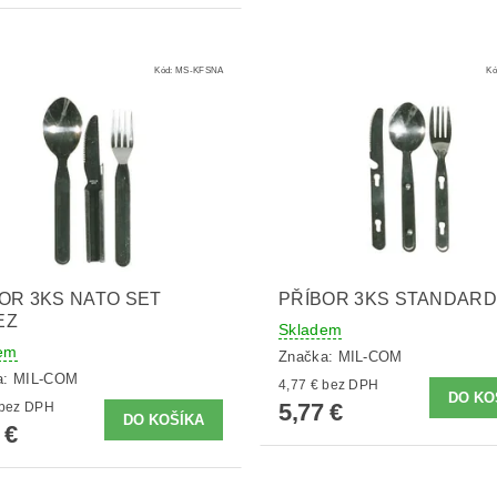
Kód:
MS-KFSNA
Kó
OR 3KS NATO SET
PŘÍBOR 3KS STANDARD
EZ
Skladem
em
Značka:
MIL-COM
a:
MIL-COM
4,77 € bez DPH
5,77 €
8,17 € bez DPH
 €