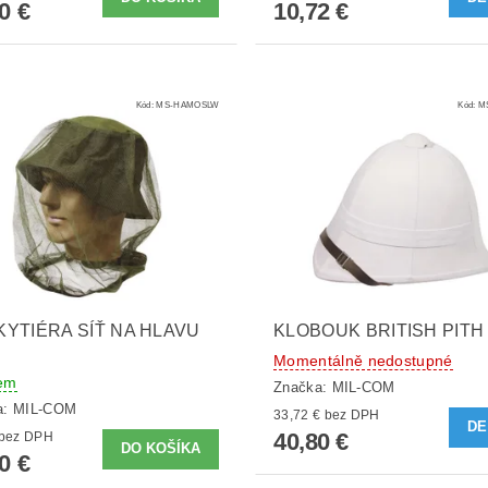
0 €
10,72 €
Kód:
MS-HAMOSLW
Kód:
M
YTIÉRA SÍŤ NA HLAVU
KLOBOUK BRITISH PITH 
Momentálně nedostupné
em
Značka:
MIL-COM
a:
MIL-COM
33,72 € bez DPH
DE
40,80 €
8,51 € bez DPH
0 €