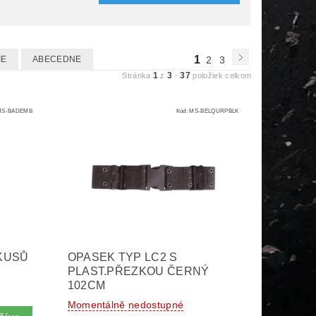
1
IE
ABECEDNE
2
3
1
3
37
Stránka
z
-
položiek celkom
MS-BADEMB
Kód:
MS-BELQURPBLK
 KUSŮ
OPASEK TYP LC2 S
PLAST.PŘEZKOU ČERNÝ
102CM
Momentálně nedostupné