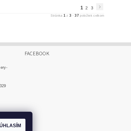
1
2
3
1
3
37
Stránka
z
-
položiek celkom
FACEBOOK
zery-
 329
ÚHLASÍM