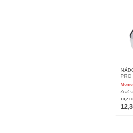
NÁDO
PRO 
Momen
Značk
12,3