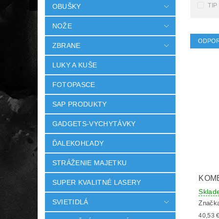
TIP
OBUŠKY
NOŽE
ODPO
ZBRANE
LUKY A KUŠE
FOTOPASCE
SAP PRODUKTY
GADGETS-VYCHYTÁVKY
ĎALEKOHĽADY
STRÁŽENIE MAJETKU
KOM
SUPER KVALITNÉ LASERY
Sklad
SVIETIDLÁ
Značk