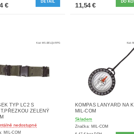
DETAIL
4 €
11,54 €
Kód:
MS-BELQURPG
Kód:
M
EK TYP LC2 S
KOMPAS LANYARD NA 
T.PŘEZKOU ZELENÝ
MIL-COM
CM
Skladem
tálně nedostupné
Značka:
MIL-COM
a:
MIL-COM
6,47 € bez DPH