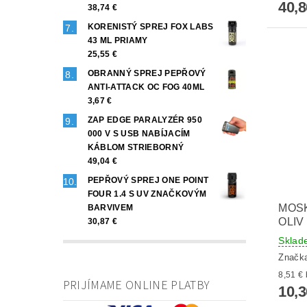
40,8
38,74 €
KORENISTÝ SPREJ FOX LABS
43 ML PRIAMY
25,55 €
OBRANNÝ SPREJ PEPŘOVÝ
ANTI-ATTACK OC FOG 40ML
3,67 €
ZAP EDGE PARALYZÉR 950
000 V S USB NABÍJACÍM
KÁBLOM STRIEBORNÝ
49,04 €
PEPŘOVÝ SPREJ ONE POINT
FOUR 1.4 S UV ZNAČKOVÝM
MOSK
BARVIVEM
OLIV
30,87 €
Sklad
Značk
PRIJÍMAME ONLINE PLATBY
10,3