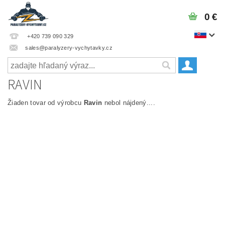
0 €
+420 739 090 329
sales@paralyzery-vychytavky.cz
RAVIN
Žiaden tovar od výrobcu
Ravin
nebol nájdený....