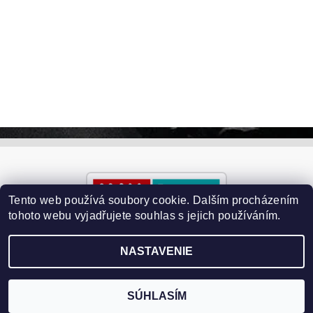
Tento web používá soubory cookie. Dalším procházením
tohoto webu vyjadřujete souhlas s jejich používáním.
NASTAVENIE
2026 ©
Paralyzery-vychytavky.cz
, všetky práva vyhradené
Vytvoril Shoptet
SÚHLASÍM