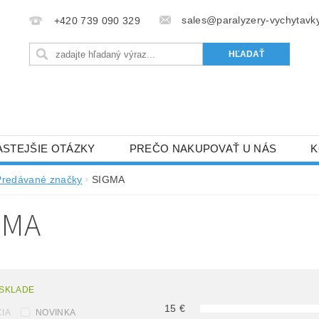
sales@paralyzery-vychytavky
+420 739 090 329
ASTEJŠIE OTÁZKY
PREČO NAKUPOVAŤ U NÁS
K
Predávané značky
SIGMA
GMA
 SKLADE
15
€
IA
NOVINKA