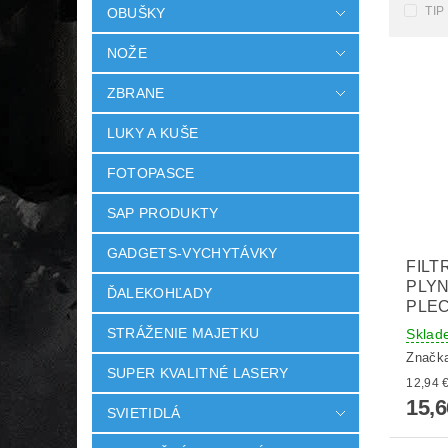
TIP
OBUŠKY
NOŽE
ZBRANE
LUKY A KUŠE
FOTOPASCE
SAP PRODUKTY
GADGETS-VYCHYTÁVKY
FILT
PLY
ĎALEKOHĽADY
PLE
STRÁŽENIE MAJETKU
Sklad
Značk
SUPER KVALITNÉ LASERY
15,6
SVIETIDLÁ