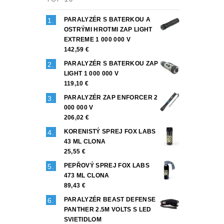
PARALYZÉR S BATERKOU A
OSTRÝMI HROTMI ZAP LIGHT
EXTREME 1 000 000 V
142,59 €
PARALYZÉR S BATERKOU ZAP
LIGHT 1 000 000 V
119,10 €
PARALYZÉR ZAP ENFORCER 2
000 000 V
206,02 €
KORENISTÝ SPREJ FOX LABS
43 ML CLONA
25,55 €
PEPŘOVÝ SPREJ FOX LABS
473 ML CLONA
89,43 €
PARALYZÉR BEAST DEFENSE
PANTHER 2.5M VOLTS S LED
SVIETIDLOM