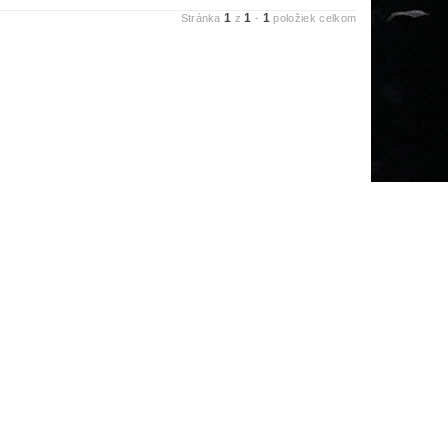
1
1
1
Stránka
z
-
položiek celkom