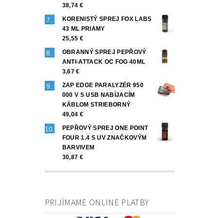
38,74 €
KORENISTÝ SPREJ FOX LABS
43 ML PRIAMY
25,55 €
OBRANNÝ SPREJ PEPŘOVÝ
ANTI-ATTACK OC FOG 40ML
3,67 €
ZAP EDGE PARALYZÉR 950
000 V S USB NABÍJACÍM
KÁBLOM STRIEBORNÝ
49,04 €
PEPŘOVÝ SPREJ ONE POINT
FOUR 1.4 S UV ZNAČKOVÝM
BARVIVEM
30,87 €
PRIJÍMAME ONLINE PLATBY