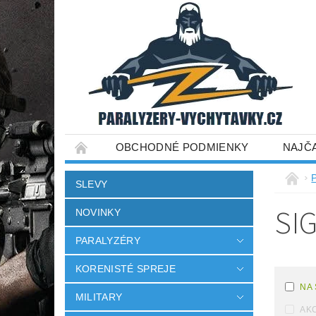
OBCHODNÉ PODMIENKY
NAJČ
SLEVY
SI
NOVINKY
PARALYZÉRY
KORENISTÉ SPREJE
NA
MILITARY
AKC