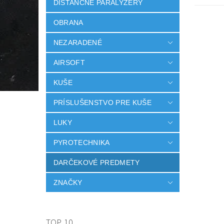
DISTANČNÉ PARALYZÉRY
OBRANA
NEZARADENÉ
AIRSOFT
KUŠE
PRÍSLUŠENSTVO PRE KUŠE
LUKY
PYROTECHNIKA
DARČEKOVÉ PREDMETY
ZNAČKY
TOP 10