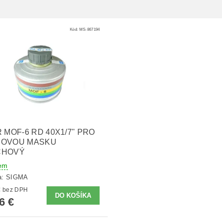
Kód:
MS-867194
R MOF-6 RD 40X1/7" PRO
NOVOU MASKU
CHOVÝ
em
a:
SIGMA
12,94 € bez DPH
6 €