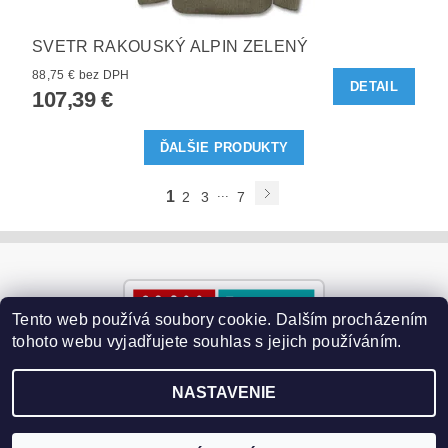
SVETR RAKOUSKÝ ALPIN ZELENÝ
88,75 € bez DPH
DETAIL
107,39 €
ĎALŠIE PRODUKTY
...
1
2
3
7
Tento web používá soubory cookie. Dalším procházením
tohoto webu vyjadřujete souhlas s jejich používáním.
NASTAVENIE
2026 ©
Paralyzery-vychytavky.cz
, všetky práva vyhradené