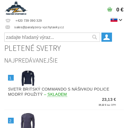
0 €
+420 739 090 329
sales@paralyzery-vychytavky.cz
PLETENÉ SVETRY
NAJPREDÁVANEJŠIE
1.
SVETR BRITSKÝ COMMANDO S NÁŠIVKOU POLICE
MODRÝ POUŽITÝ
–
SKLADEM
23,13 €
19,12 €
bez DPH
2.