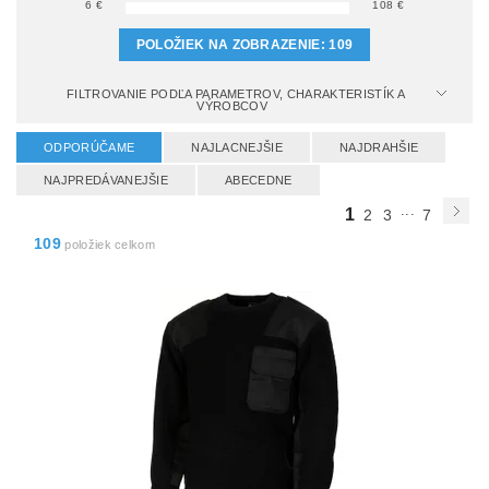
6
€
108
€
POLOŽIEK NA ZOBRAZENIE:
109
FILTROVANIE PODĽA PARAMETROV, CHARAKTERISTÍK A
VÝROBCOV
ODPORÚČAME
NAJLACNEJŠIE
NAJDRAHŠIE
NAJPREDÁVANEJŠIE
ABECEDNE
...
1
2
3
7
109
položiek celkom