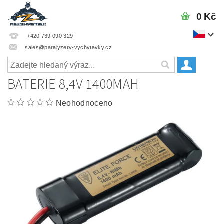
0 Kč
+420 739 090 329
sales@paralyzery-vychytavky.cz
BATERIE 8,4V 1400MAH
Neohodnoceno