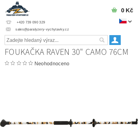
0 Kč
+420 739 090 329
sales@paralyzery-vychytavky.cz
FOUKAČKA RAVEN 30" CAMO 76CM
Neohodnoceno