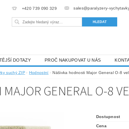
sales@paralyzery-vychytavky
+420 739 090 329
TĚJŠÍ DOTAZY
PROČ NAKUPOVAT U NÁS
KONT
vky suchý ZIP
Hodnostní
Nášivka hodnosti Major General O-8 v
 MAJOR GENERAL O-8 V
Dostupnost
Cena