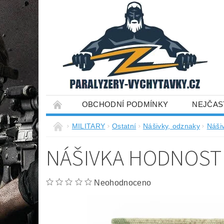
OBCHODNÍ PODMÍNKY
NEJČAS
MILITARY
Ostatní
Nášivky, odznaky
Náši
NÁŠIVKA HODNOSTI
Neohodnoceno