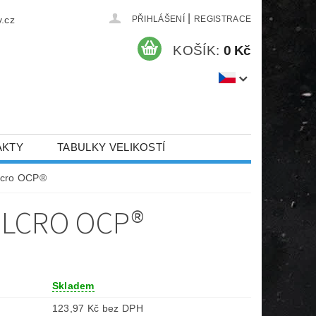
|
.cz
PŘIHLÁŠENÍ
REGISTRACE
KOŠÍK:
0 Kč
AKTY
TABULKY VELIKOSTÍ
elcro OCP®
ELCRO OCP®
Skladem
123,97 Kč bez DPH