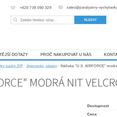
sales@paralyzery-vychytavky
+420 739 090 329
TĚJŠÍ DOTAZY
PROČ NAKUPOVAT U NÁS
KONT
vky suchý ZIP
Jmenovky, nápisy
Nášivka "U.S. AIRFORCE" modr
FORCE" MODRÁ NIT VELCR
Dostupnost
Cena