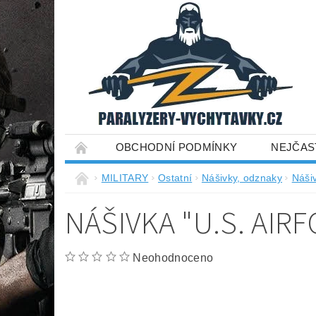
OBCHODNÍ PODMÍNKY
NEJČAS
MILITARY
Ostatní
Nášivky, odznaky
Náši
NÁŠIVKA "U.S. AIR
Neohodnoceno