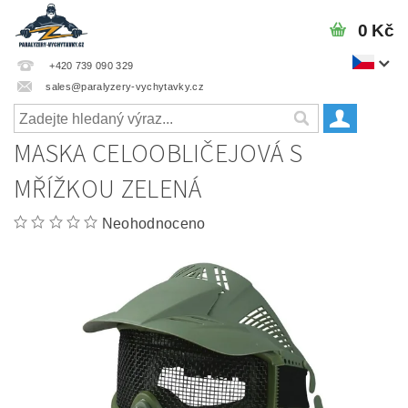
0 Kč
+420 739 090 329
sales@paralyzery-vychytavky.cz
MASKA CELOOBLIČEJOVÁ S
MŘÍŽKOU ZELENÁ
Neohodnoceno