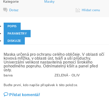
Kategorie
Masky
Dotaz
Hlídat cenu
POPIS
PARAMETRY
DISKUZE
Maska určená pro ochranu celého obličeje. V oblasti očí
kovová mřížka, v oblasti úst, tváří a uší průduchy.
Univerzální velikost nastavitelná pomocí širokého
pohodlného popruhu. Odnímatelný kšilt a panel před
ústy.
barva
ZELENÁ - OLIV
Buďte první, kdo napíše příspěvek k této položce.
Přidat komentář