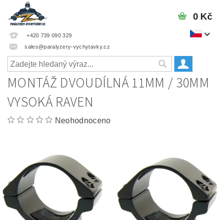
0 Kč
+420 739 090 329
sales@paralyzery-vychytavky.cz
MONTÁŽ DVOUDÍLNÁ 11MM / 30MM
VYSOKÁ RAVEN
Neohodnoceno