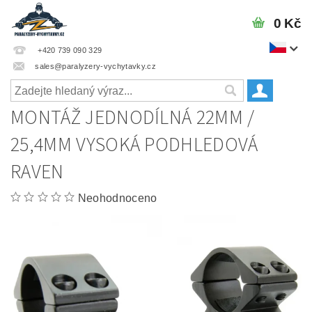
0 Kč
+420 739 090 329
sales@paralyzery-vychytavky.cz
MONTÁŽ JEDNODÍLNÁ 22MM /
25,4MM VYSOKÁ PODHLEDOVÁ
RAVEN
Neohodnoceno