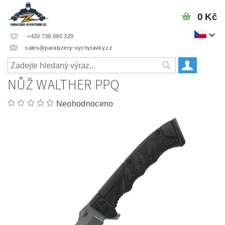
0 Kč
+420 739 090 329
sales@paralyzery-vychytavky.cz
NŮŽ WALTHER PPQ
Neohodnoceno