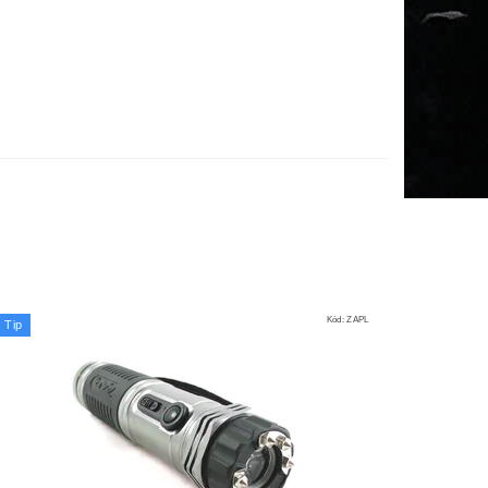
Kód:
ZAPL
Tip