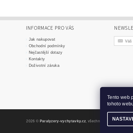
INFORMACE PRO VÁS
NEWSLE
Jak nakupovat
Obchodní podmínky
Nejčastější dotazy
Kontakty
Doživotní záruka
Tento web 
tohoto webu
NASTAV
2026 ©
Paralyzery-vychytavky.cz
, všechna práva vyhrazena