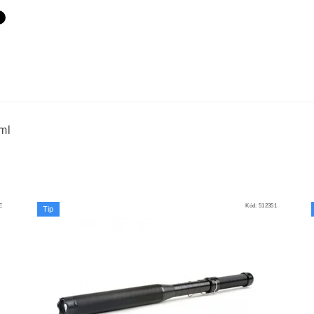
ml
E
Kód:
512351
Tip