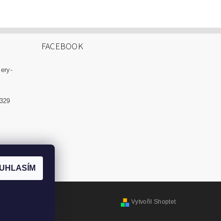
FACEBOOK
zery-
 329
UHLASÍM
Vytvořil Shoptet