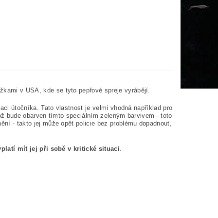
žkami v USA, kde se tyto pepřové spreje vyrábějí.
ikaci útočníka. Tato vlastnost je velmi vhodná například pro
likož bude obarven tímto speciálním zeleným barvivem - toto
elnění - takto jej může opět policie bez problému dopadnout,
platí mít jej při sobě v kritické situaci
.