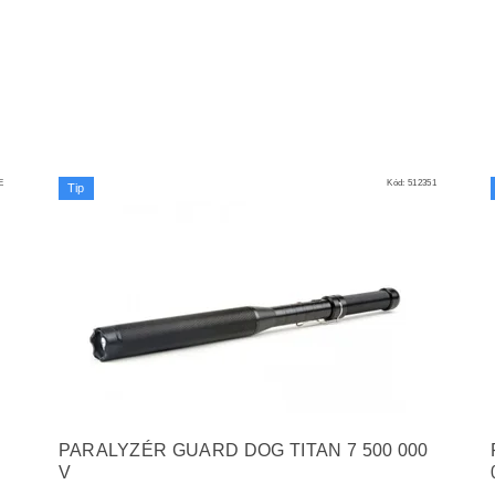
E
Kód:
512351
Tip
PARALYZÉR GUARD DOG TITAN 7 500 000
V