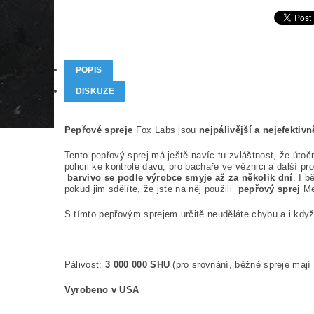
POPIS
DISKUZE
Pepřové spreje
Fox Labs jsou
nejpálivější a nejefektivn
Tento pepřový sprej má ještě navíc tu zvláštnost, že útoč
policii ke kontrole davu, pro bachaře ve věznici a další p
barvivo se podle výrobce smyje až za několik dní
. I b
pokud jim sdělíte, že jste na něj použili
pepřový sprej
Me
S tímto pepřovým sprejem určitě neuděláte chybu a i kdy
Pálivost:
3 000 000 SHU
(pro srovnání, běžné spreje mají
Vyrobeno v USA