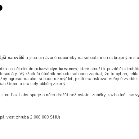
ější na světě
a jsou uznávané odborníky na sebeobranu i ozbrojenými slo
níka na několik dní
obarví dye barvivem
, které slouží k pozdější identif
rofesionály. Výtržník či útočník nebude schopen zapírat, že to byl on, je
ěžný agresor na ulici si bude rozmýšlet, jestli má riskovat veřejné zvidit
an Green a má celý obličej zelený.
ž jsou Fox Labs spreje o něco dražší než ostatní značky, rozhodně
se vy
 pálivost zhruba 2 000 000 SHU)