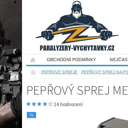
OBCHODNÍ PODMÍNKY
NEJČAS
PEPŘOVÉ SPREJE
PEPŘOVÝ SPREJ NA P
PEPŘOVÝ SPREJ ME
14 hodnocení
Tip