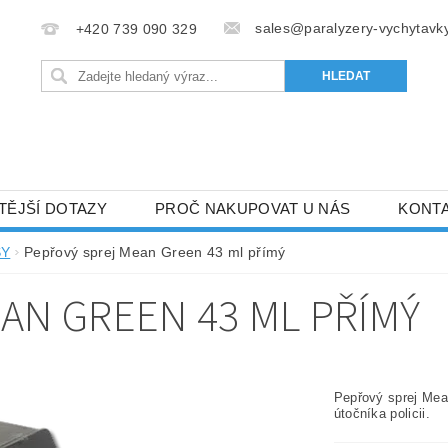
sales@paralyzery-vychytavky
+420 739 090 329
TĚJŠÍ DOTAZY
PROČ NAKUPOVAT U NÁS
KONT
SY
Pepřový sprej Mean Green 43 ml přímý
AN GREEN 43 ML PŘÍMÝ
Pepřový sprej Mea
útočníka policii.