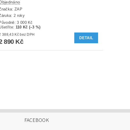
Objednáno
Značka:
ZAP
Záruka: 2 roky
Původně:
3 000 Kč
Ušetříte
:
110 Kč (–3 %)
2 388,43 Kč bez DPH
DETAIL
2 890 Kč
FACEBOOK