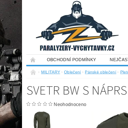
OBCHODNÍ PODMÍNKY
NEJČAS
MILITARY
Oblečení
Pánské oblečení
Plet
SVETR BW S NÁPRS
Neohodnoceno