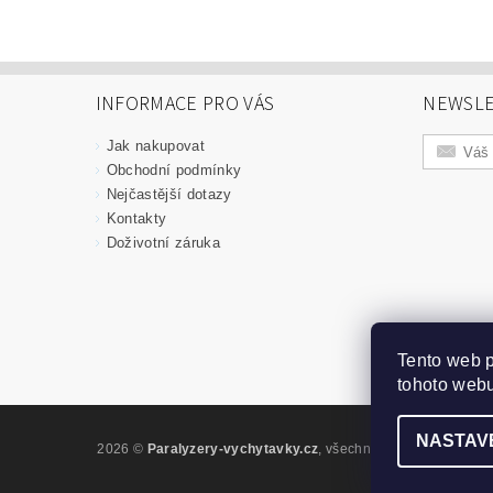
INFORMACE PRO VÁS
NEWSLE
Jak nakupovat
Obchodní podmínky
Nejčastější dotazy
Kontakty
Doživotní záruka
Tento web 
tohoto webu
NASTAV
2026 ©
Paralyzery-vychytavky.cz
, všechna práva vyhrazena