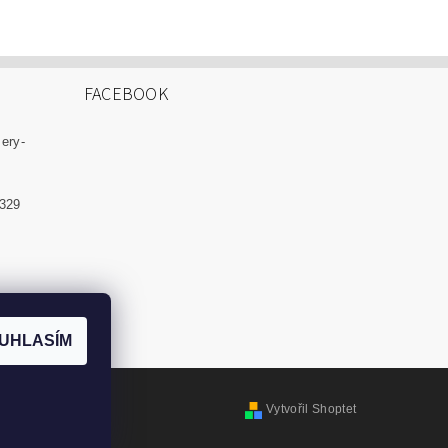
FACEBOOK
zery-
 329
UHLASÍM
Vytvořil Shoptet