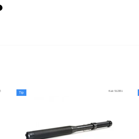
E
Kód:
512351
Tip