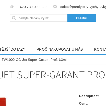
sales@paralyzery-vychytavky
+420 739 090 329
TĚJŠÍ DOTAZY
PROČ NAKUPOVAT U NÁS
KONT
ň TW1000 OC-Jet Super-Garant Prof. 63ml
JET SUPER-GARANT PROF
Dostupnost
Cena