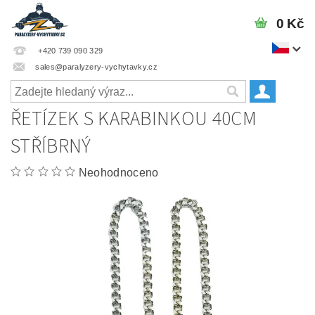
0 Kč
+420 739 090 329
sales@paralyzery-vychytavky.cz
ŘETÍZEK S KARABINKOU 40CM
STŘÍBRNÝ
Neohodnoceno