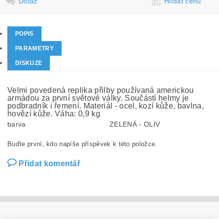
Dotaz
Hlídat cenu
POPIS
PARAMETRY
DISKUZE
Velmi povedená replika přilby používaná americkou
armádou za první světové války. Součástí helmy je
podbradník i řemení. Materiál - ocel, kozí kůže, bavlna,
hovězí kůže. Váha: 0,9 kg
barva
ZELENÁ - OLIV
Buďte první, kdo napíše příspěvek k této položce.
Přidat komentář