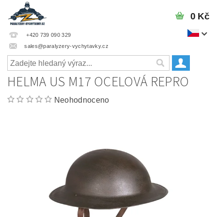
0 Kč
+420 739 090 329
sales@paralyzery-vychytavky.cz
HELMA US M17 OCELOVÁ REPRO
Neohodnoceno