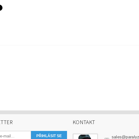
TTER
KONTAKT
sales
@
paraly