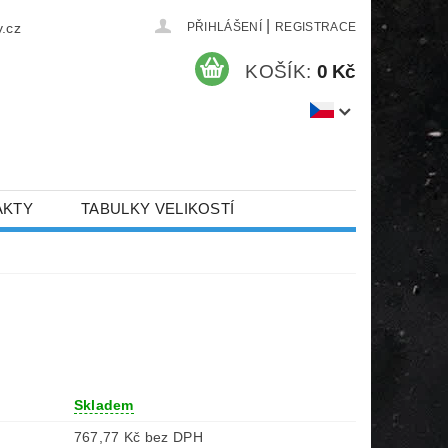
|
.cz
PŘIHLÁŠENÍ
REGISTRACE
KOŠÍK:
0 Kč
AKTY
TABULKY VELIKOSTÍ
Skladem
767,77 Kč bez DPH