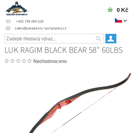
0 Kč
+420 739 090 329
sales@paralyzery-vychytavky.cz
LUK RAGIM BLACK BEAR 58" 60LBS
Neohodnoceno