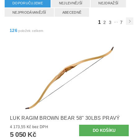
DOPORUČUJEME
NEJLEVNĚJŠÍ
NEJDRAŽŠÍ
NEJPRODÁVANĚJŠÍ
ABECEDNĚ
...
1
2
3
7
126
položek celkem
LUK RAGIM BROWN BEAR 58" 30LBS PRAVÝ
4 173,55 Kč bez DPH
5 050 Kč