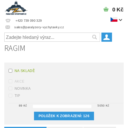
0 Kč
+420 739 090 329
sales@paralyzery-vychytavky.cz
RAGIM
NA SKLADĚ
AKCE
NOVINKA
TIP
89
Kč
5050
Kč
POLOŽEK K ZOBRAZENÍ:
126