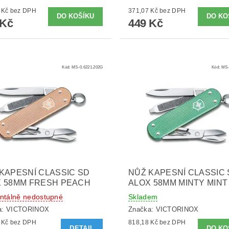
239,67 Kč bez DPH
371,07 Kč bez DPH
 Kč
449 Kč
Kód:
MS-0.6221.202G
Kód:
MS-
KAPESNÍ CLASSIC SD
NŮŽ KAPESNÍ CLASSIC
X 58MM FRESH PEACH
ALOX 58MM MINTY MINT
tálně nedostupné
Skladem
a:
VICTORINOX
Značka:
VICTORINOX
818,18 Kč bez DPH
818,18 Kč bez DPH
DETAIL