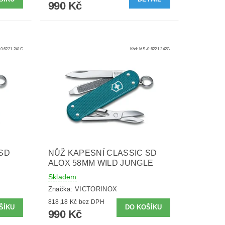
990 Kč
0.6221.241G
Kód:
MS-0.6221.242G
 SD
NŮŽ KAPESNÍ CLASSIC SD
ALOX 58MM WILD JUNGLE
Skladem
Značka:
VICTORINOX
818,18 Kč bez DPH
990 Kč