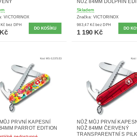
VENÝ
NŮŽ 84MM DOLPHIN EDI
em
Skladem
a:
VICTORINOX
Značka:
VICTORINOX
404,96 Kč bez DPH
983,47 Kč bez DPH
 Kč
1 190 Kč
Kód:
MS-0.2373.E3
Kód:
MŮJ PRVNÍ KAPESNÍ
NŮŽ MŮJ PRVNÍ KAPESN
84MM PARROT EDITION
NŮŽ 84MM ČERVENÝ
TRANSPARENTNÍ S PIL
tálně nedostupné