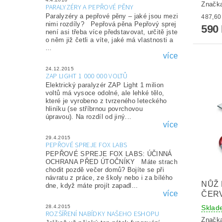
Značk
PARALYZÉRY A PEPŘOVÉ PĚNY
Paralyzéry a pepřové pěny – jaké jsou mezi
nimi rozdíly? Pepřová pěna Pepřový sprej
590
není asi třeba více představovat, určitě jste
o něm již četli a víte, jaké má vlastnosti a
...
více
24.12.2015
ZAP LIGHT 1 000 000 VOLTŮ
Elektrický paralyzér ZAP Light 1 milion
voltů má vysoce odolné, ale lehké tělo,
které je vyrobeno z tvrzeného leteckého
hliníku (se stříbrnou povrchovou
úpravou). Na rozdíl od jiný...
více
29.4.2015
PEPŘOVÉ SPREJE FOX LABS
PEPŘOVÉ SPREJE FOX LABS: ÚČINNÁ
OCHRANA PŘED ÚTOČNÍKY Máte strach
chodit pozdě večer domů? Bojíte se při
návratu z práce, ze školy nebo i za bílého
NŮŽ 
dne, když máte projít zapadl...
více
ČER
Sklad
28.4.2015
ROZŠÍŘENÍ NABÍDKY NAŠEHO ESHOPU
Značk