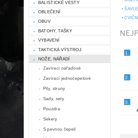
BALISTICKÉ VESTY
ŠAVL
OBLEČENÍ
CVIČN
OBUV
NEJ
BATOHY, TAŠKY
VYBAVENÍ
TAKTICKÁ VÝSTROJ
1.
NOŽE, NÁŘADÍ
Zavírací nářaďové
2.
Zavírací jednočepelové
Pily, struny
Sady, sety
3.
Pouzdra
Sekery
S pevnou čepelí