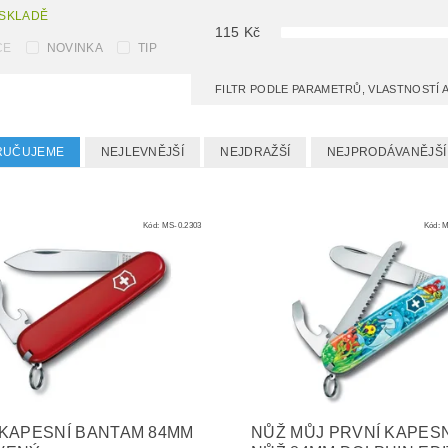
 SKLADĚ
115
Kč
CE
NOVINKA
TIP
FILTR PODLE PARAMETRŮ, VLASTNOSTÍ
RUČUJEME
NEJLEVNĚJŠÍ
NEJDRAŽŠÍ
NEJPRODÁVANĚJŠÍ
Kód:
MS-0.2303
Kód:
M
KAPESNÍ BANTAM 84MM
NŮŽ MŮJ PRVNÍ KAPESN