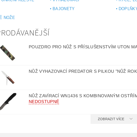
E
BAJONETY
DOPLŇKY
É NOŽE
PRODÁVANĚJŠÍ
POUZDRO PRO NŮŽ S PŘÍSLUŠENSTVÍM UTON M
NŮŽ VYHAZOVACÍ PREDATOR S PILKOU "NŮŽ ROK
NŮŽ ZAVÍRACÍ WN1436 S KOMBINOVANÝM OSTŘÍ
NEDOSTUPNÉ
ZOBRAZIT VÍCE