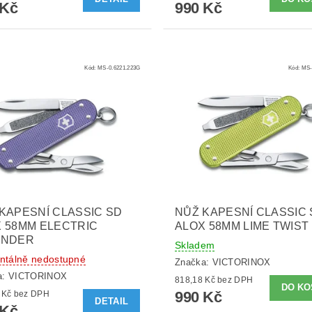
 Kč
990 Kč
Kód:
MS-0.6221.223G
Kód:
MS-
KAPESNÍ CLASSIC SD
NŮŽ KAPESNÍ CLASSIC
 58MM ELECTRIC
ALOX 58MM LIME TWIST
ENDER
Skladem
tálně nedostupné
Značka:
VICTORINOX
a:
VICTORINOX
818,18 Kč bez DPH
990 Kč
818,18 Kč bez DPH
DETAIL
 Kč