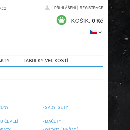
|
.cz
PŘIHLÁŠENÍ
REGISTRACE
KOŠÍK:
0 Kč
AKTY
TABULKY VELIKOSTÍ
TRUNY
SADY, SETY
U ČEPELÍ
MAČETY
OPATY
OSTATNÍ NÁŘADÍ