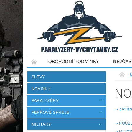
OBCHODNÍ PODMÍNKY
NEJČAS
SLEVY
NO
NOVINKY
PARALYZÉRY
ZAVÍR
PEPŘOVÉ SPREJE
POUZ
MILITARY
MULTI