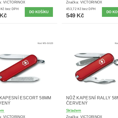
a:
VICTORINOX
Značka:
VICTORINOX
487,60 Kč bez DPH
453,72 Kč bez DPH
 Kč
549 Kč
Kód:
MS-0.6123
Kó
KAPESNÍ ESCORT 58MM
NŮŽ KAPESNÍ RALLY 5
VENÝ
ČERVENÝ
em
Skladem
a:
VICTORINOX
Značka:
VICTORINOX