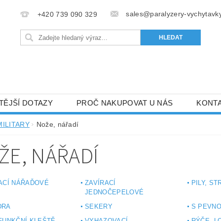
sales@paralyzery-vychytavky
+420 739 090 329
TĚJŠÍ DOTAZY
PROČ NAKUPOVAT U NÁS
KONT
MILITARY
Nože, nářadí
ŽE, NÁŘADÍ
ACÍ NÁŘAĎOVÉ
ZAVÍRACÍ
PILY, S
JEDNOČEPELOVÉ
DRA
SEKERY
S PEVNO
FUNKČNÍ KLEŠTĚ
VYHAZOVACÍ
RÝČE, L