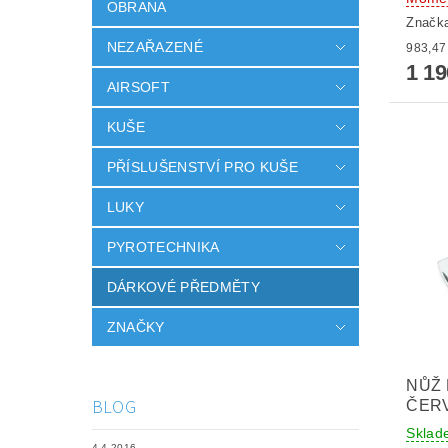
OBRANA
Značk
NEZAŘAZENÉ
1 1
AIRSOFT
KUŠE
PŘÍSLUŠENSTVÍ PRO KUŠE
LUKY
PYROTECHNIKA
DÁRKOVÉ PŘEDMĚTY
ZNAČKY
NŮŽ 
BLOG
ČER
Sklad
4.4.2016