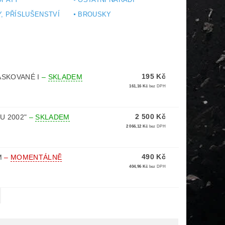
, PŘÍSLUŠENSTVÍ
BROUSKY
195 Kč
ASKOVANÉ I
–
SKLADEM
161,16 Kč
bez DPH
2 500 Kč
U 2002"
–
SKLADEM
2 066,12 Kč
bez DPH
490 Kč
M
–
MOMENTÁLNĚ
404,96 Kč
bez DPH