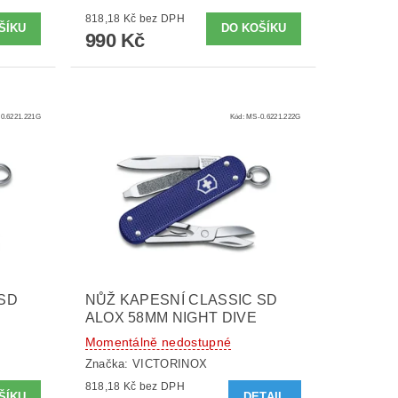
818,18 Kč bez DPH
990 Kč
0.6221.221G
Kód:
MS-0.6221.222G
 SD
NŮŽ KAPESNÍ CLASSIC SD
ALOX 58MM NIGHT DIVE
Momentálně nedostupné
Značka:
VICTORINOX
818,18 Kč bez DPH
DETAIL