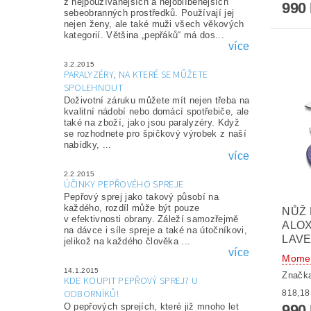
z nejpoužívanějších a nejoblíbenějších
990
sebeobranných prostředků. Používají jej
nejen ženy, ale také muži všech věkových
kategorií. Většina „pepřáků“ má dos...
více
3.2.2015
PARALYZÉRY, NA KTERÉ SE MŮŽETE
SPOLEHNOUT
Doživotní záruku můžete mít nejen třeba na
kvalitní nádobí nebo domácí spotřebiče, ale
také na zboží, jako jsou paralyzéry. Když
se rozhodnete pro špičkový výrobek z naší
nabídky, ...
více
2.2.2015
ÚČINKY PEPŘOVÉHO SPREJE
Pepřový sprej jako takový působí na
každého, rozdíl může být pouze
NŮŽ 
v efektivnosti obrany. Záleží samozřejmě
ALOX
na dávce i síle spreje a také na útočníkovi,
LAV
jelikož na každého člověka ...
více
Momen
14.1.2015
Značk
KDE KOUPIT PEPŘOVÝ SPREJ? U
ODBORNÍKŮ!
990
O pepřových sprejích, které již mnoho let