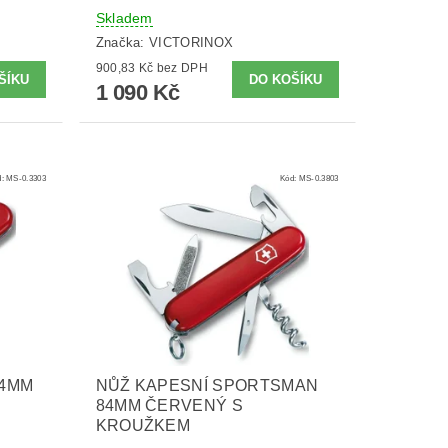
Skladem
Značka:
VICTORINOX
900,83 Kč bez DPH
1 090 Kč
d:
MS-0.3303
Kód:
MS-0.3803
84MM
NŮŽ KAPESNÍ SPORTSMAN
84MM ČERVENÝ S
KROUŽKEM