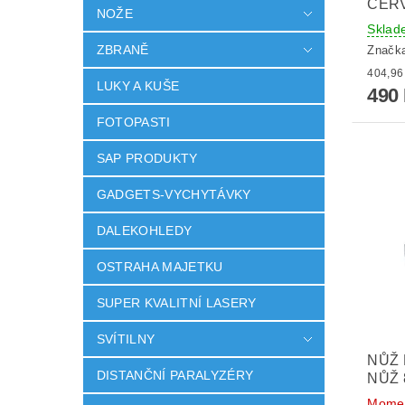
ČER
NOŽE
Sklad
ZBRANĚ
Značk
LUKY A KUŠE
490
FOTOPASTI
SAP PRODUKTY
GADGETS-VYCHYTÁVKY
DALEKOHLEDY
OSTRAHA MAJETKU
SUPER KVALITNÍ LASERY
SVÍTILNY
NŮŽ 
DISTANČNÍ PARALYZÉRY
NŮŽ 
Momen