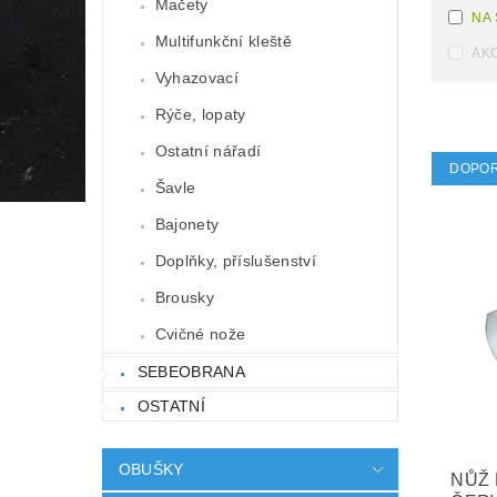
Mačety
NA
Multifunkční kleště
AK
Vyhazovací
Rýče, lopaty
Ostatní nářadí
DOPO
Šavle
Bajonety
Doplňky, příslušenství
Brousky
Cvičné nože
SEBEOBRANA
OSTATNÍ
OBUŠKY
NŮŽ 