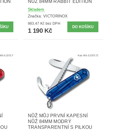
TION
NŮŽ 84MM RABBIT EDITION
Skladem
Značka:
VICTORINOX
983,47 Kč bez DPH
1 190 Kč
MS-0.2373.T
Kód:
MS-0.2373.T2
Í
NŮŽ MŮJ PRVNÍ KAPESNÍ
NŮŽ 84MM MODRÝ
KOU
TRANSPARENTNÍ S PILKOU