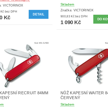
Skladem
a:
VICTORINOX
Značka:
VICTORINOX
983,47 Kč bez DPH
DETAIL
90 Kč
900,83 Kč bez DPH
1 090 Kč
Kód:
MS-0.2503
Kó
KAPESNÍ RECRUIT 84MM
NŮŽ KAPESNÍ WAITER 
VENÝ
ČERVENÝ
em
Skladem