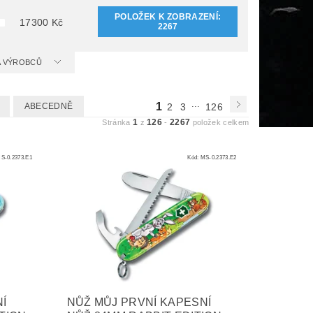
POLOŽEK K ZOBRAZENÍ:
17300
Kč
2267
 A VÝROBCŮ
...
1
ABECEDNĚ
2
3
126
1
126
2267
Stránka
z
-
položek celkem
S-0.2373.E1
Kód:
MS-0.2373.E2
Í
NŮŽ MŮJ PRVNÍ KAPESNÍ