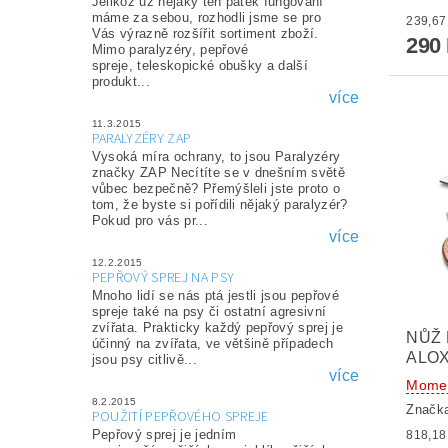
Jelikož už nějaký ten pátek fungování
máme za sebou, rozhodli jsme se pro
Vás výrazně rozšířit sortiment zboží.
290
Mimo paralyzéry, pepřové
spreje, teleskopické obušky a další
produkt...
více
11.3.2015
PARALYZÉRY ZAP
Vysoká míra ochrany, to jsou Paralyzéry
značky ZAP Necítíte se v dnešním světě
vůbec bezpečně? Přemýšleli jste proto o
tom, že byste si pořídili nějaký paralyzér?
Pokud pro vás pr...
více
12.2.2015
PEPŘOVÝ SPREJ NA PSY
Mnoho lidí se nás ptá jestli jsou pepřové
spreje také na psy či ostatní agresivní
zvířata. Prakticky každý pepřový sprej je
NŮŽ 
účinný na zvířata, ve většině případech
ALO
jsou psy citlivě...
více
Momen
8.2.2015
Značk
POUŽITÍ PEPŘOVÉHO SPREJE
Pepřový sprej je jedním