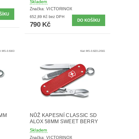
Skladem
Značka:
VICTORINOX
652,89 Kč bez DPH
790 Kč
d:
MS-0.6163
Kód:
MS-0.6221.201G
8MM
NŮŽ KAPESNÍ CLASSIC SD
ALOX 58MM SWEET BERRY
Skladem
Značka:
VICTORINOX