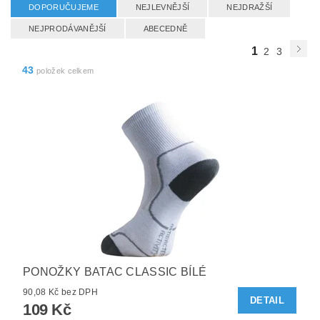
DOPORUČUJEME
NEJLEVNĚJŠÍ
NEJDRAŽŠÍ
NEJPRODÁVANĚJŠÍ
ABECEDNĚ
1
2
3
43
položek celkem
PONOŽKY BATAC CLASSIC BÍLÉ
90,08 Kč bez DPH
DETAIL
109 Kč