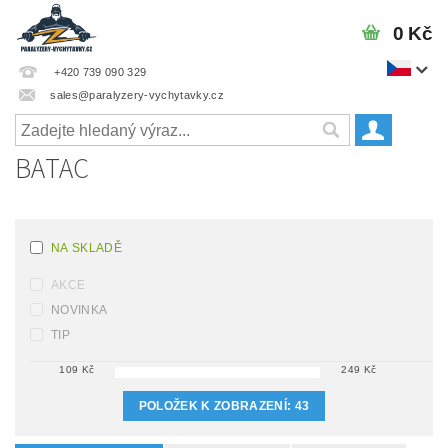
0 Kč
+420 739 090 329
sales@paralyzery-vychytavky.cz
BATAC
NA SKLADĚ
AKCE
NOVINKA
TIP
109
Kč
249
Kč
POLOŽEK K ZOBRAZENÍ:
43