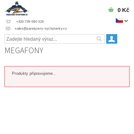
0 Kč
+420 739 090 329
sales@paralyzery-vychytavky.cz
MEGAFONY
Produkty připravujeme...