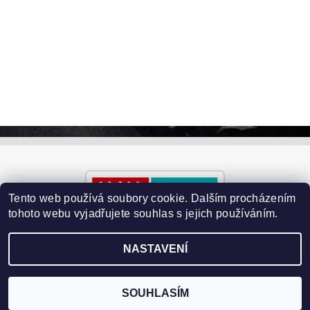
Tento web používá soubory cookie. Dalším procházením
tohoto webu vyjadřujete souhlas s jejich používáním.
NASTAVENÍ
2026 ©
Paralyzery-vychytavky.cz
, všechna práva vyhrazena
Vytvořil Shoptet
SOUHLASÍM