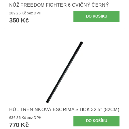
NŮŽ FREEDOM FIGHTER 6 CVIČNÝ ČERNÝ
289,26 Kč bez DPH
350 Kč
HŮL TRÉNINKOVÁ ESCRIMA STICK 32,5" (82CM)
636,36 Kč bez DPH
770 Kč