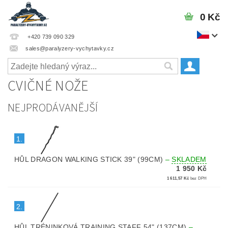
0 Kč
+420 739 090 329
sales@paralyzery-vychytavky.cz
CVIČNÉ NOŽE
NEJPRODÁVANĚJŠÍ
1.
HŮL DRAGON WALKING STICK 39" (99CM)
–
SKLADEM
1 950 Kč
1 611,57 Kč
bez DPH
2.
HŮL TRÉNINKOVÁ TRAINING STAFF 54" (137CM)
–