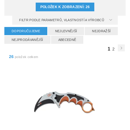
POLOŽEK K ZOBRAZENÍ:
26
FILTR PODLE PARAMETRŮ, VLASTNOSTÍ A VÝROBCŮ
DOPORUČUJEME
NEJLEVNĚJŠÍ
NEJDRAŽŠÍ
NEJPRODÁVANĚJŠÍ
ABECEDNĚ
1
2
26
položek celkem