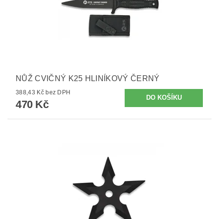
NŮŽ CVIČNÝ K25 HLINÍKOVÝ ČERNÝ
388,43 Kč bez DPH
470 Kč