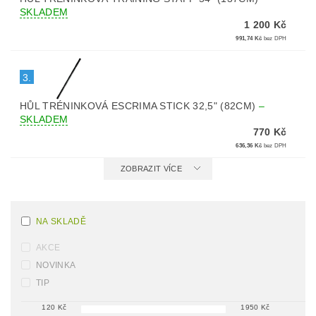
SKLADEM
1 200 Kč
991,74 Kč
bez DPH
3.
HŮL TRÉNINKOVÁ ESCRIMA STICK 32,5" (82CM)
–
SKLADEM
770 Kč
636,36 Kč
bez DPH
ZOBRAZIT VÍCE
NA SKLADĚ
AKCE
NOVINKA
TIP
120
Kč
1950
Kč