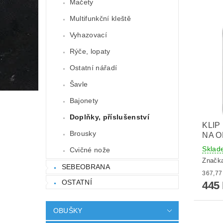
Mačety
Multifunkční kleště
Vyhazovací
Rýče, lopaty
Ostatní nářadí
Šavle
Bajonety
Doplňky, příslušenství
KLIP
Brousky
NA 
Sklad
Cvičné nože
Značk
SEBEOBRANA
OSTATNÍ
445
OBUŠKY