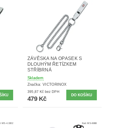
ZÁVĚSKA NA OPASEK S
DLOUHÝM ŘETÍZKEM
STŘÍBRNÁ
Skladem
Značka:
VICTORINOX
395,87 Kč bez DPH
479 Kč
d:
MS-4.3302
Kód:
MS-8888