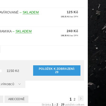
125 Kč
RAVÍROVANÉ
–
SKLADEM
103,31 Kč
bez DPH
240 Kč
RAMIKA
–
SKLADEM
198,35 Kč
bez DPH
POLOŽEK K ZOBRAZENÍ:
1150
Kč
29
 A VÝROBCŮ
1
ABECEDNĚ
2
1
2
29
Stránka
z
-
položek celkem