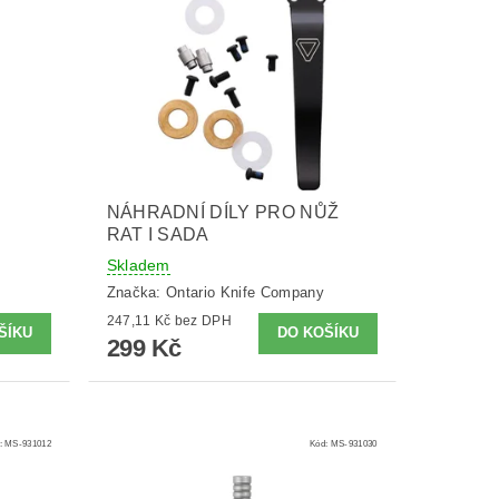
NÁHRADNÍ DÍLY PRO NŮŽ
RAT I SADA
Skladem
Značka:
Ontario Knife Company
247,11 Kč bez DPH
299 Kč
:
MS-931012
Kód:
MS-931030