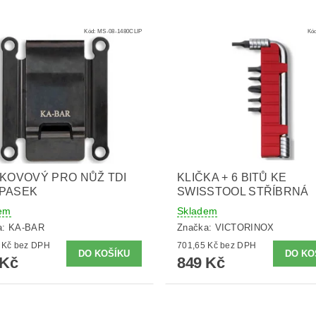
Kód:
MS-08-1480CLIP
Kó
 KOVOVÝ PRO NŮŽ TDI
KLIČKA + 6 BITŮ KE
OPASEK
SWISSTOOL STŘÍBRNÁ
em
Skladem
a:
KA-BAR
Značka:
VICTORINOX
367,77 Kč bez DPH
701,65 Kč bez DPH
 Kč
849 Kč