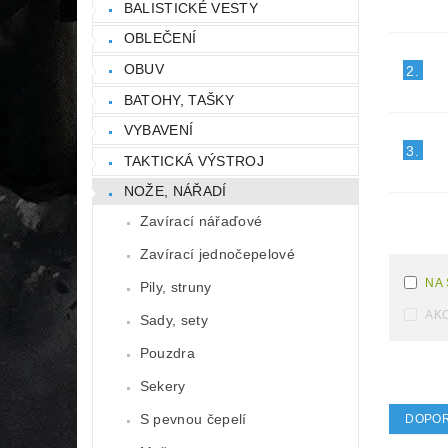
BALISTICKÉ VESTY
OBLEČENÍ
OBUV
2.
BATOHY, TAŠKY
VYBAVENÍ
3.
TAKTICKÁ VÝSTROJ
NOŽE, NÁŘADÍ
Zavírací nářaďové
Zavírací jednočepelové
NA
Pily, struny
AK
Sady, sety
Pouzdra
Sekery
S pevnou čepelí
DOPO