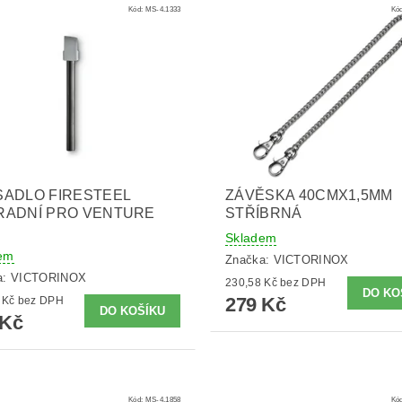
Kód:
MS-4.1333
Kó
ADLO FIRESTEEL
ZÁVĚSKA 40CMX1,5MM
RADNÍ PRO VENTURE
STŘÍBRNÁ
Skladem
em
Značka:
VICTORINOX
a:
VICTORINOX
230,58 Kč bez DPH
279 Kč
230,58 Kč bez DPH
 Kč
Kód:
MS-4.1858
Kó