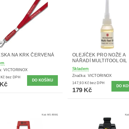
ĚSKA NA KRK ČERVENÁ
OLEJÍČEK PRO NOŽE A
NÁŘADÍ MULTITOOL OIL
em
Skladem
a:
VICTORINOX
Značka:
VICTORINOX
123,14 Kč bez DPH
 Kč
147,93 Kč bez DPH
179 Kč
Kód:
MS-90041
Kód