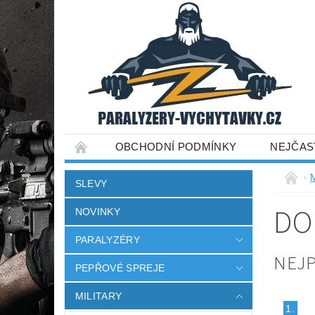
OBCHODNÍ PODMÍNKY
NEJČAS
SLEVY
DO
NOVINKY
PARALYZÉRY
NEJ
PEPŘOVÉ SPREJE
MILITARY
1.