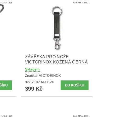
d:
MS-4.1815
Kód:
MS-4.1853
ZÁVĚSKA PRO NOŽE
VICTORINOX KOŽENÁ ČERNÁ
Skladem
Značka:
VICTORINOX
329,75 Kč bez DPH
399 Kč
d:
MS-4.1859
Kód:
MS-4.1860