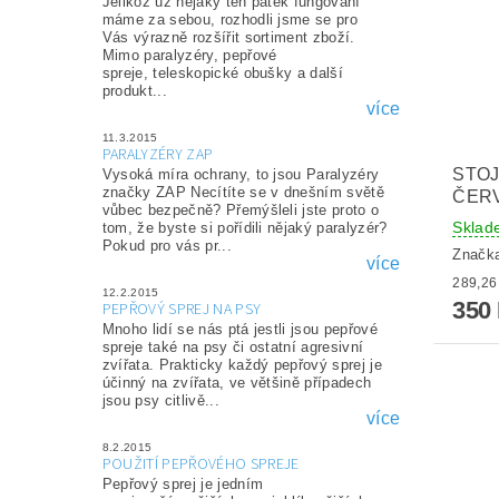
Jelikož už nějaký ten pátek fungování
máme za sebou, rozhodli jsme se pro
Vás výrazně rozšířit sortiment zboží.
Mimo paralyzéry, pepřové
spreje, teleskopické obušky a další
produkt...
více
11.3.2015
PARALYZÉRY ZAP
STOJ
Vysoká míra ochrany, to jsou Paralyzéry
značky ZAP Necítíte se v dnešním světě
ČER
vůbec bezpečně? Přemýšleli jste proto o
Sklad
tom, že byste si pořídili nějaký paralyzér?
Pokud pro vás pr...
Značk
více
12.2.2015
350
PEPŘOVÝ SPREJ NA PSY
Mnoho lidí se nás ptá jestli jsou pepřové
spreje také na psy či ostatní agresivní
zvířata. Prakticky každý pepřový sprej je
účinný na zvířata, ve většině případech
jsou psy citlivě...
více
8.2.2015
POUŽITÍ PEPŘOVÉHO SPREJE
Pepřový sprej je jedním