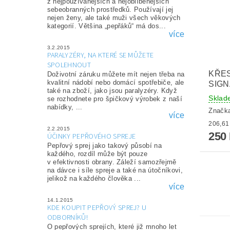
z nejpoužívanějších a nejoblíbenějších
sebeobranných prostředků. Používají jej
nejen ženy, ale také muži všech věkových
kategorií. Většina „pepřáků“ má dos...
více
3.2.2015
PARALYZÉRY, NA KTERÉ SE MŮŽETE
SPOLEHNOUT
KŘES
Doživotní záruku můžete mít nejen třeba na
kvalitní nádobí nebo domácí spotřebiče, ale
SIGN
také na zboží, jako jsou paralyzéry. Když
Sklad
se rozhodnete pro špičkový výrobek z naší
nabídky, ...
Značk
více
2.2.2015
250
ÚČINKY PEPŘOVÉHO SPREJE
Pepřový sprej jako takový působí na
každého, rozdíl může být pouze
v efektivnosti obrany. Záleží samozřejmě
na dávce i síle spreje a také na útočníkovi,
jelikož na každého člověka ...
více
14.1.2015
KDE KOUPIT PEPŘOVÝ SPREJ? U
ODBORNÍKŮ!
O pepřových sprejích, které již mnoho let