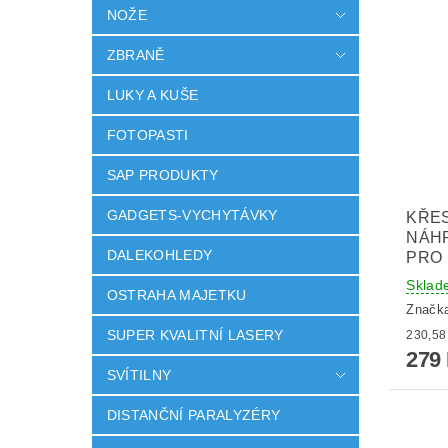
NOŽE
ZBRANĚ
LUKY A KUŠE
FOTOPASTI
SAP PRODUKTY
GADGETS-VYCHYTÁVKY
KŘES
NÁH
DALEKOHLEDY
PRO
Sklad
OSTRAHA MAJETKU
Značk
SUPER KVALITNÍ LASERY
279
SVÍTILNY
DISTANČNÍ PARALYZÉRY