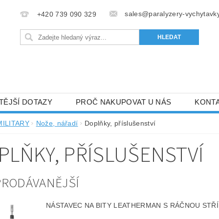
sales@paralyzery-vychytavky
+420 739 090 329
TĚJŠÍ DOTAZY
PROČ NAKUPOVAT U NÁS
KONT
MILITARY
Nože, nářadí
Doplňky, příslušenství
PLŇKY, PŘÍSLUŠENSTVÍ
PRODÁVANĚJŠÍ
NÁSTAVEC NA BITY LEATHERMAN S RÁČNOU STŘ