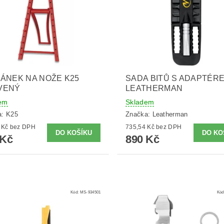
ÁNEK NA NOŽE K25
SADA BITŮ S ADAPTÉR
VENÝ
LEATHERMAN
em
Skladem
a:
K25
Značka:
Leatherman
289,26 Kč bez DPH
735,54 Kč bez DPH
 Kč
890 Kč
Kód:
MS-934501
Kód