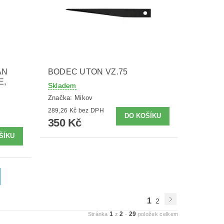
AN
BODEC UTON VZ.75
E,
Skladem
Značka:
Mikov
289,26 Kč bez DPH
350 Kč
1
2
1
2
29
Stránka
z
-
položek celkem