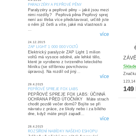
PARALYZÉRY A PEPŘOVÉ PĚNY
Paralyzéry a pepřové pěny – jaké jsou mezi
nimi rozdíly? Pepřová pěna Pepřový sprej
není asi třeba více představovat, určitě jste
o něm již četli a víte, jaké má vlastnosti a
...
více
24.12.2015
ZAP LIGHT 1 000 000 VOLTŮ
Elektrický paralyzér ZAP Light 1 milion
voltů má vysoce odolné, ale lehké tělo,
ZÁV
které je vyrobeno z tvrzeného leteckého
Sklad
hliníku (se stříbrnou povrchovou
úpravou). Na rozdíl od jiný...
Značk
více
29.4.2015
149
PEPŘOVÉ SPREJE FOX LABS
PEPŘOVÉ SPREJE FOX LABS: ÚČINNÁ
OCHRANA PŘED ÚTOČNÍKY Máte strach
chodit pozdě večer domů? Bojíte se při
návratu z práce, ze školy nebo i za bílého
dne, když máte projít zapadl...
více
28.4.2015
ROZŠÍŘENÍ NABÍDKY NAŠEHO ESHOPU