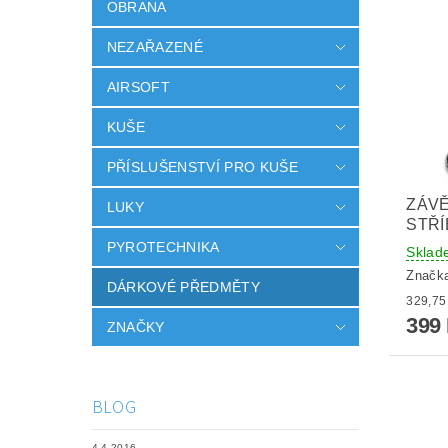
OBRANA
NEZAŘAZENÉ
AIRSOFT
KUŠE
PŘÍSLUŠENSTVÍ PRO KUŠE
ZÁVĚ
LUKY
STŘ
PYROTECHNIKA
Sklad
Značk
DÁRKOVÉ PŘEDMĚTY
399
ZNAČKY
BLOG
4.4.2016