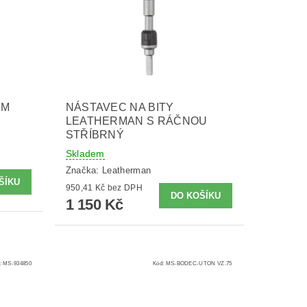
EM
NÁSTAVEC NA BITY
LEATHERMAN S RÁČNOU
STŘÍBRNÝ
Skladem
Značka:
Leatherman
950,41 Kč bez DPH
1 150 Kč
:
MS-934850
Kód:
MS-BODEC-UTON VZ.75