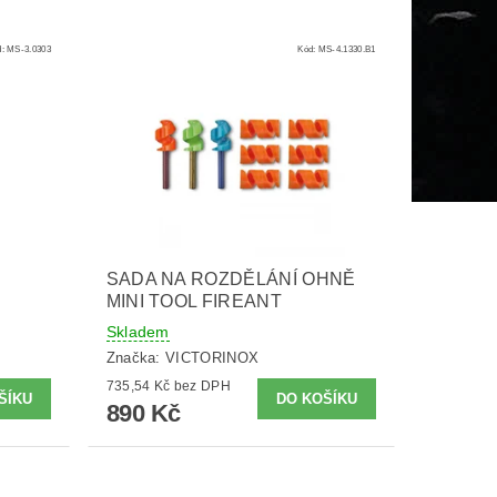
d:
MS-3.0303
Kód:
MS-4.1330.B1
SADA NA ROZDĚLÁNÍ OHNĚ
MINI TOOL FIREANT
Skladem
Značka:
VICTORINOX
735,54 Kč bez DPH
890 Kč