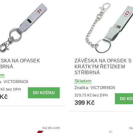
SKA NA OPASEK
ZÁVĚSKA NA OPASEK S
ÍBRNÁ
KRÁTKÝM ŘETÍZKEM
STŘÍBRNÁ
em
Skladem
a:
VICTORINOX
Značka:
VICTORINOX
329,75 Kč bez DPH
 Kč
329,75 Kč bez DPH
399 Kč
Kód:
MS-4.1879
Kó