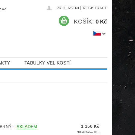
|
.cz
PŘIHLÁŠENÍ
REGISTRACE
KOŠÍK:
0 Kč
AKTY
TABULKY VELIKOSTÍ
1 150 Kč
ÍBRNÝ
–
SKLADEM
950,41 Kč
bez DPH