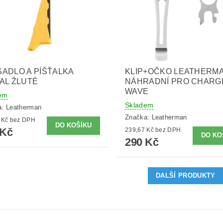
ADLO A PÍŠŤALKA
KLIP+OČKO LEATHERM
AL ŽLUTÉ
NÁHRADNÍ PRO CHARG
WAVE
em
Skladem
a:
Leatherman
Značka:
Leatherman
206,61 Kč bez DPH
 Kč
239,67 Kč bez DPH
290 Kč
DALŠÍ PRODUKTY