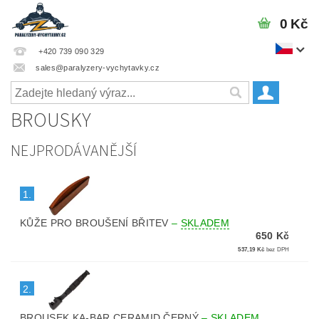
0 Kč
+420 739 090 329
sales@paralyzery-vychytavky.cz
BROUSKY
NEJPRODÁVANĚJŠÍ
1.
KŮŽE PRO BROUŠENÍ BŘITEV
–
SKLADEM
650 Kč
537,19 Kč
bez DPH
2.
BROUSEK KA-BAR CERAMID ČERNÝ
–
SKLADEM