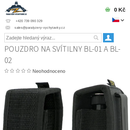
0 Kč
+420 739 090 329
sales@paralyzery-vychytavky.cz
POUZDRO NA SVÍTILNY BL-01 A BL-
02
Neohodnoceno