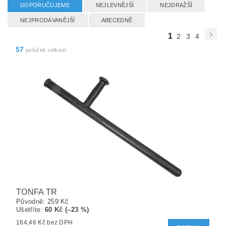
DOPORUČUJEME
NEJLEVNĚJŠÍ
NEJDRAŽŠÍ
NEJPRODÁVANĚJŠÍ
ABECEDNĚ
1
2
3
4
57
položek celkem
TONFA TR
Původně:
259 Kč
Ušetříte
:
60 Kč (–23 %)
164,46 Kč bez DPH