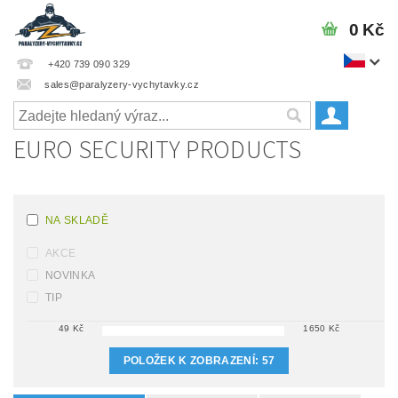
0 Kč
+420 739 090 329
sales@paralyzery-vychytavky.cz
EURO SECURITY PRODUCTS
NA SKLADĚ
AKCE
NOVINKA
TIP
49
Kč
1650
Kč
POLOŽEK K ZOBRAZENÍ:
57