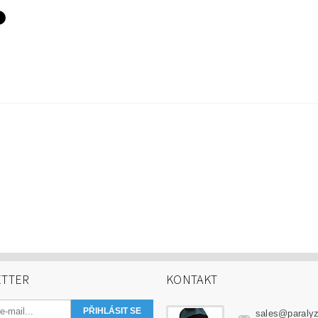
TTER
KONTAKT
sales
@
paraly