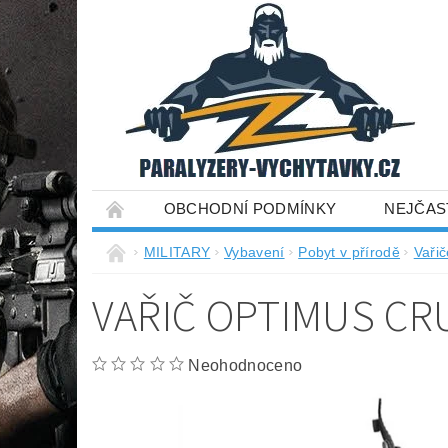
OBCHODNÍ PODMÍNKY
NEJČAS
MILITARY
Vybavení
Pobyt v přírodě
Vařič
VAŘIČ OPTIMUS CR
Neohodnoceno