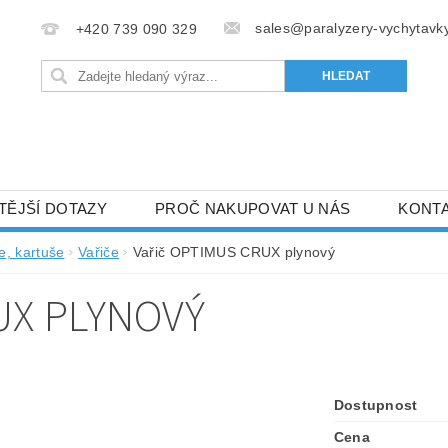
sales@paralyzery-vychytavky
+420 739 090 329
TĚJŠÍ DOTAZY
PROČ NAKUPOVAT U NÁS
KONT
e, kartuše
Vařiče
Vařič OPTIMUS CRUX plynový
UX PLYNOVÝ
Dostupnost
Cena