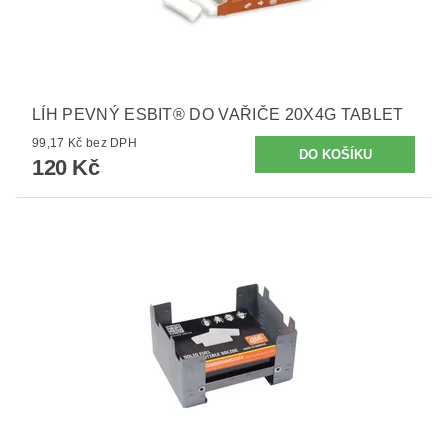
LÍH PEVNÝ ESBIT® DO VAŘIČE 20X4G TABLET
99,17 Kč bez DPH
120 Kč