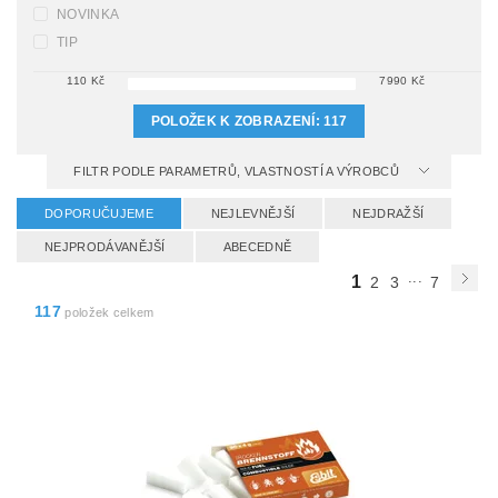
NOVINKA
TIP
110
Kč
7990
Kč
POLOŽEK K ZOBRAZENÍ:
117
FILTR PODLE PARAMETRŮ, VLASTNOSTÍ A VÝROBCŮ
DOPORUČUJEME
NEJLEVNĚJŠÍ
NEJDRAŽŠÍ
NEJPRODÁVANĚJŠÍ
ABECEDNĚ
...
1
2
3
7
117
položek celkem