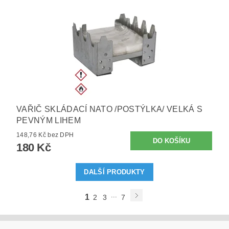
VAŘIČ SKLÁDACÍ NATO /POSTÝLKA/ VELKÁ S
PEVNÝM LIHEM
148,76 Kč bez DPH
180 Kč
DALŠÍ PRODUKTY
...
1
2
3
7