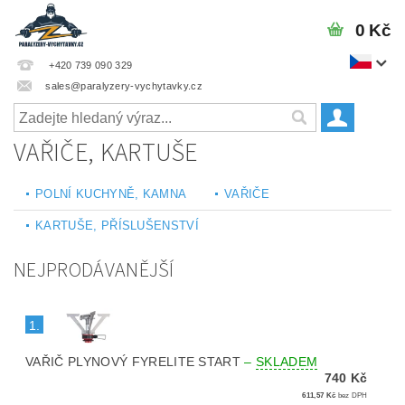
0 Kč
+420 739 090 329
sales@paralyzery-vychytavky.cz
VAŘIČE, KARTUŠE
POLNÍ KUCHYNĚ, KAMNA
VAŘIČE
KARTUŠE, PŘÍSLUŠENSTVÍ
NEJPRODÁVANĚJŠÍ
1.
VAŘIČ PLYNOVÝ FYRELITE START
–
SKLADEM
740 Kč
611,57 Kč
bez DPH