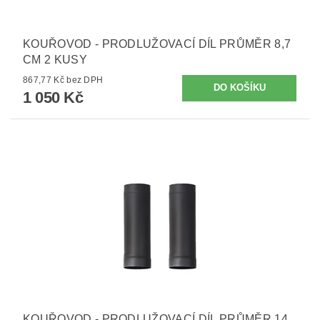
KOUŘOVOD - PRODLUŽOVACÍ DÍL PRŮMĚR 8,7
CM 2 KUSY
867,77 Kč bez DPH
1 050 Kč
KOUŘOVOD - PRODLUŽOVACÍ DÍL PRŮMĚR 14