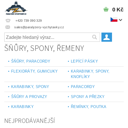
0 Kč
+420 739 090 329
sales@paralyzery-vychytavky.cz
ŠŇŮRY, SPONY, ŘEMENY
ŠŇŮRY, PARACORDY
LEPÍCÍ PÁSKY
FLEXIDRÁTY, GUMICUKY
KARABINKY, SPONY,
KNOFLÍKY
KARABINKY, SPONY
PARACORDY
ŠŇŮRY A PROVAZY
SPONY A PŘEZKY
KARABINKY
ŘEMÍNKY, POUTKA
NEJPRODÁVANĚJŠÍ