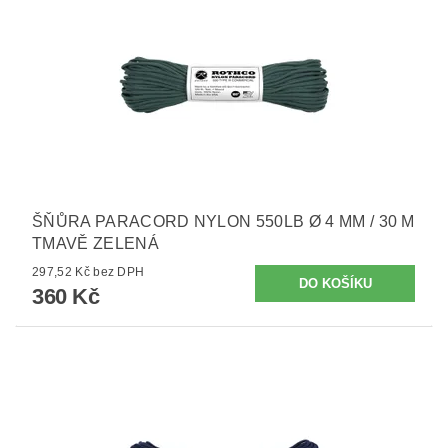
ŠŇŮRA PARACORD NYLON 550LB Ø 4 MM / 30 M
TMAVĚ ZELENÁ
297,52 Kč bez DPH
360 Kč