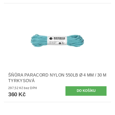
ŠŇŮRA PARACORD NYLON 550LB Ø 4 MM / 30 M
TYRKYSOVÁ
297,52 Kč bez DPH
360 Kč