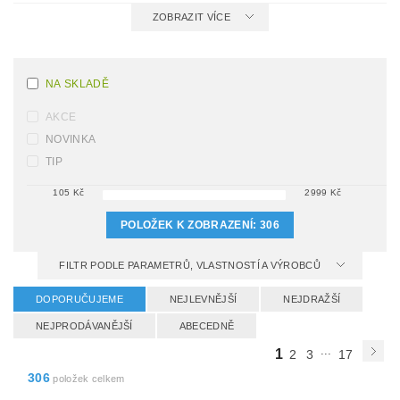
ZOBRAZIT VÍCE
NA SKLADĚ
AKCE
NOVINKA
TIP
105
Kč
2999
Kč
POLOŽEK K ZOBRAZENÍ:
306
FILTR PODLE PARAMETRŮ, VLASTNOSTÍ A VÝROBCŮ
DOPORUČUJEME
NEJLEVNĚJŠÍ
NEJDRAŽŠÍ
NEJPRODÁVANĚJŠÍ
ABECEDNĚ
...
1
2
3
17
306
položek celkem