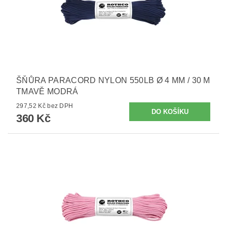
ŠŇŮRA PARACORD NYLON 550LB Ø 4 MM / 30 M
TMAVĚ MODRÁ
297,52 Kč bez DPH
360 Kč