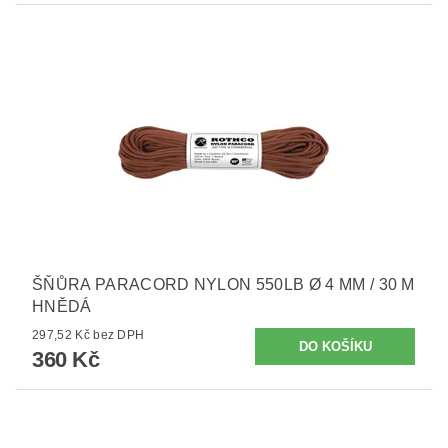
ŠŇŮRA PARACORD NYLON 550LB Ø 4 MM / 30 M
HNĚDÁ
297,52 Kč bez DPH
360 Kč