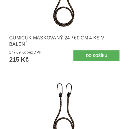
GUMICUK MASKOVANÝ 24"/ 60 CM 4 KS V
BALENÍ
177,69 Kč bez DPH
215 Kč