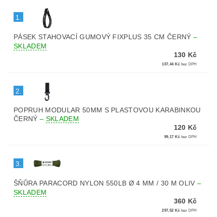
1.
PÁSEK STAHOVACÍ GUMOVÝ FIXPLUS 35 CM ČERNÝ
–
SKLADEM
130 Kč
107,44 Kč
bez DPH
2.
POPRUH MODULAR 50MM S PLASTOVOU KARABINKOU
ČERNÝ
–
SKLADEM
120 Kč
99,17 Kč
bez DPH
3.
ŠŇŮRA PARACORD NYLON 550LB Ø 4 MM / 30 M OLIV
–
SKLADEM
360 Kč
297,52 Kč
bez DPH