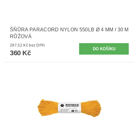
ŠŇŮRA PARACORD NYLON 550LB Ø 4 MM / 30 M
RŮŽOVÁ
297,52 Kč bez DPH
360 Kč