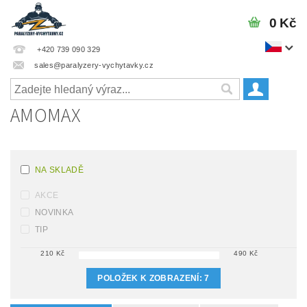
0 Kč
+420 739 090 329
sales@paralyzery-vychytavky.cz
AMOMAX
NA SKLADĚ
AKCE
NOVINKA
TIP
210
Kč
490
Kč
POLOŽEK K ZOBRAZENÍ:
7