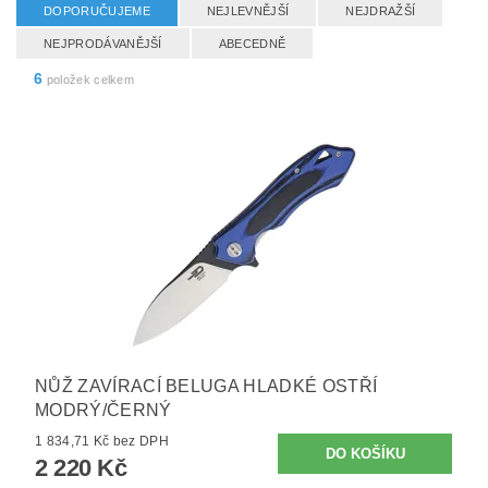
DOPORUČUJEME
NEJLEVNĚJŠÍ
NEJDRAŽŠÍ
NEJPRODÁVANĚJŠÍ
ABECEDNĚ
6
položek celkem
NŮŽ ZAVÍRACÍ BELUGA HLADKÉ OSTŘÍ
MODRÝ/ČERNÝ
1 834,71 Kč bez DPH
2 220 Kč