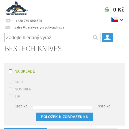
0 Kč
+420 739 090 329
sales@paralyzery-vychytavky.cz
BESTECH KNIVES
NA SKLADĚ
AKCE
NOVINKA
TIP
1920
Kč
3390
Kč
POLOŽEK K ZOBRAZENÍ:
6