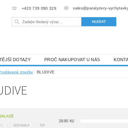
sales@paralyzery-vychytavky
+420 739 090 329
TĚJŠÍ DOTAZY
PROČ NAKUPOVAT U NÁS
KONT
Prodávané značky
BLUDIVE
UDIVE
 SKLADĚ
2690
Kč
CE
NOVINKA
TIP