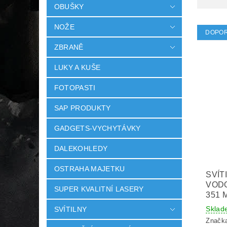
OBUŠKY
NOŽE
DOPO
ZBRANĚ
LUKY A KUŠE
FOTOPASTI
SAP PRODUKTY
GADGETS-VYCHYTÁVKY
DALEKOHLEDY
OSTRAHA MAJETKU
SVÍT
VODO
SUPER KVALITNÍ LASERY
351 
Sklad
SVÍTILNY
Značk