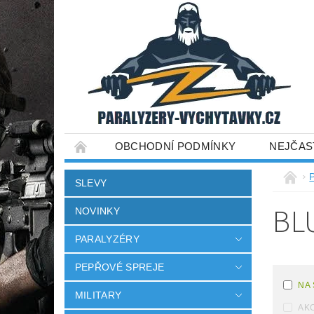
OBCHODNÍ PODMÍNKY
NEJČAS
SLEVY
BL
NOVINKY
PARALYZÉRY
PEPŘOVÉ SPREJE
NA
MILITARY
AK