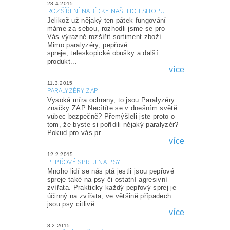
28.4.2015
ROZŠÍŘENÍ NABÍDKY NAŠEHO ESHOPU
Jelikož už nějaký ten pátek fungování
máme za sebou, rozhodli jsme se pro
Vás výrazně rozšířit sortiment zboží.
Mimo paralyzéry, pepřové
spreje, teleskopické obušky a další
produkt...
více
11.3.2015
PARALYZÉRY ZAP
Vysoká míra ochrany, to jsou Paralyzéry
značky ZAP Necítíte se v dnešním světě
vůbec bezpečně? Přemýšleli jste proto o
tom, že byste si pořídili nějaký paralyzér?
Pokud pro vás pr...
více
12.2.2015
PEPŘOVÝ SPREJ NA PSY
Mnoho lidí se nás ptá jestli jsou pepřové
spreje také na psy či ostatní agresivní
zvířata. Prakticky každý pepřový sprej je
účinný na zvířata, ve většině případech
jsou psy citlivě...
více
8.2.2015