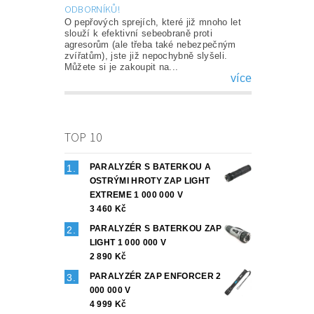
ODBORNÍKŮ!
O pepřových sprejích, které již mnoho let
slouží k efektivní sebeobraně proti
agresorům (ale třeba také nebezpečným
zvířatům), jste již nepochybně slyšeli.
Můžete si je zakoupit na...
více
TOP 10
PARALYZÉR S BATERKOU A
OSTRÝMI HROTY ZAP LIGHT
EXTREME 1 000 000 V
3 460 Kč
PARALYZÉR S BATERKOU ZAP
LIGHT 1 000 000 V
2 890 Kč
PARALYZÉR ZAP ENFORCER 2
000 000 V
4 999 Kč