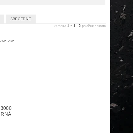
ABECEDNĚ
1
1
2
Stránka
z
-
položek celkem
D40PRO-SP
 3000
ERNÁ