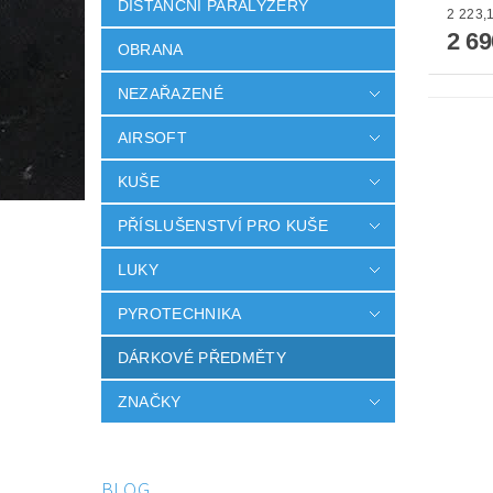
DISTANČNÍ PARALYZÉRY
2 6
OBRANA
NEZAŘAZENÉ
AIRSOFT
KUŠE
PŘÍSLUŠENSTVÍ PRO KUŠE
LUKY
PYROTECHNIKA
DÁRKOVÉ PŘEDMĚTY
ZNAČKY
BLOG