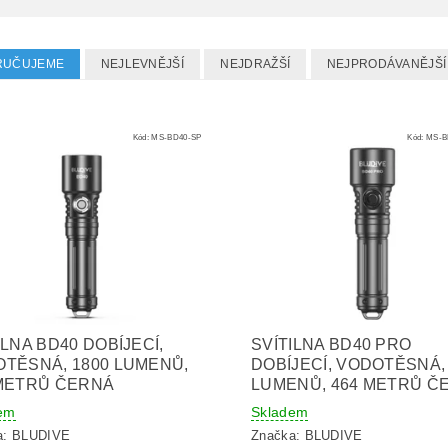
RUČUJEME
NEJLEVNĚJŠÍ
NEJDRAŽŠÍ
NEJPRODÁVANĚJŠÍ
Kód:
MS-BD40-SP
Kód:
MS-B
ILNA BD40 DOBÍJECÍ,
SVÍTILNA BD40 PRO
TĚSNÁ, 1800 LUMENŮ,
DOBÍJECÍ, VODOTĚSNÁ,
METRŮ ČERNÁ
LUMENŮ, 464 METRŮ Č
em
Skladem
a:
BLUDIVE
Značka:
BLUDIVE