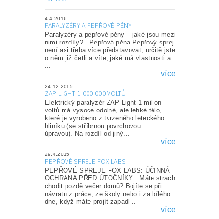
4.4.2016
PARALYZÉRY A PEPŘOVÉ PĚNY
Paralyzéry a pepřové pěny – jaké jsou mezi
nimi rozdíly? Pepřová pěna Pepřový sprej
není asi třeba více představovat, určitě jste
o něm již četli a víte, jaké má vlastnosti a
...
více
24.12.2015
ZAP LIGHT 1 000 000 VOLTŮ
Elektrický paralyzér ZAP Light 1 milion
voltů má vysoce odolné, ale lehké tělo,
které je vyrobeno z tvrzeného leteckého
hliníku (se stříbrnou povrchovou
úpravou). Na rozdíl od jiný...
více
29.4.2015
PEPŘOVÉ SPREJE FOX LABS
PEPŘOVÉ SPREJE FOX LABS: ÚČINNÁ
OCHRANA PŘED ÚTOČNÍKY Máte strach
chodit pozdě večer domů? Bojíte se při
návratu z práce, ze školy nebo i za bílého
dne, když máte projít zapadl...
více