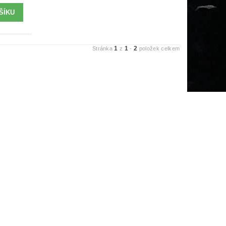
1
1
2
Stránka
z
-
položek celkem