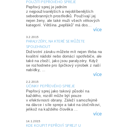
POUŽITÍ PEPŘOVÉHO SPREJE
Pepřový sprej je jedním
z nejpoužívanějších a nejoblíbenějších
sebeobranných prostředků. Používají jej
nejen ženy, ale také muži všech věkových
kategorií. Většina „pepřáků“ má dos...
více
3.2.2015
PARALYZÉRY, NA KTERÉ SE MŮŽETE
SPOLEHNOUT
Doživotní záruku můžete mít nejen třeba na
kvalitní nádobí nebo domácí spotřebiče, ale
také na zboží, jako jsou paralyzéry. Když
se rozhodnete pro špičkový výrobek z naší
nabídky, ...
více
2.2.2015
ÚČINKY PEPŘOVÉHO SPREJE
Pepřový sprej jako takový působí na
každého, rozdíl může být pouze
v efektivnosti obrany. Záleží samozřejmě
na dávce i síle spreje a také na útočníkovi,
jelikož na každého člověka ...
více
14.1.2015
KDE KOUPIT PEPŘOVÝ SPREJ? U