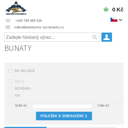
0 Kč
+420 739 090 329
sales@paralyzery-vychytavky.cz
BUNATY
NA SKLADĚ
AKCE
NOVINKA
TIP
5290
Kč
7490
Kč
POLOŽEK K ZOBRAZENÍ:
2