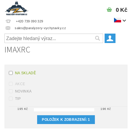
0 Kč
+420 739 090 329
sales@paralyzery-vychytavky.cz
IMAXRC
NA SKLADĚ
AKCE
NOVINKA
TIP
195
Kč
196
Kč
POLOŽEK K ZOBRAZENÍ:
1