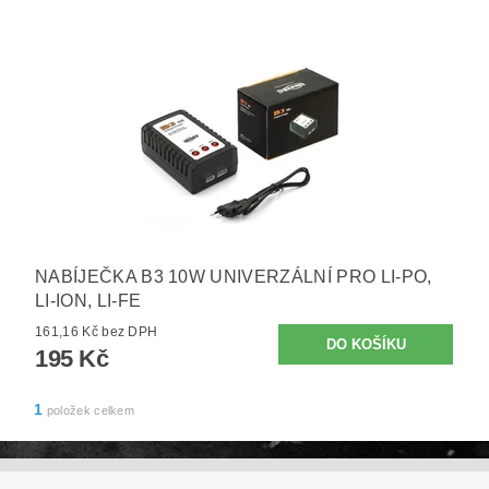
NABÍJEČKA B3 10W UNIVERZÁLNÍ PRO LI-PO,
LI-ION, LI-FE
161,16 Kč bez DPH
195 Kč
1
položek celkem