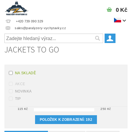
0 Kč
+420 739 090 329
sales@paralyzery-vychytavky.cz
JACKETS TO GO
NA SKLADĚ
AKCE
NOVINKA
TIP
115
Kč
250
Kč
POLOŽEK K ZOBRAZENÍ:
192