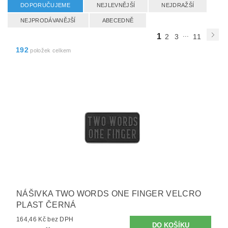
DOPORUČUJEME
NEJLEVNĚJŠÍ
NEJDRAŽŠÍ
NEJPRODÁVANĚJŠÍ
ABECEDNĚ
...
1
2
3
11
192
položek celkem
NÁŠIVKA TWO WORDS ONE FINGER VELCRO
PLAST ČERNÁ
164,46 Kč bez DPH