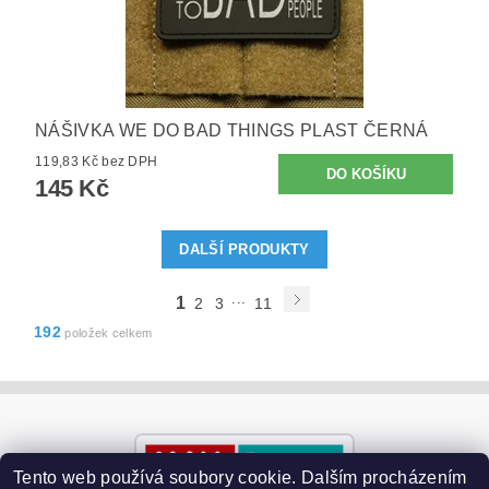
NÁŠIVKA WE DO BAD THINGS PLAST ČERNÁ
119,83 Kč bez DPH
145 Kč
DALŠÍ PRODUKTY
...
1
2
3
11
192
položek celkem
Tento web používá soubory cookie. Dalším procházením