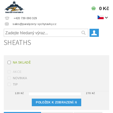
0 Kč
+420 739 090 329
sales@paralyzery-vychytavky.cz
SHEATHS
NA SKLADĚ
AKCE
NOVINKA
TIP
120
Kč
270
Kč
POLOŽEK K ZOBRAZENÍ:
6