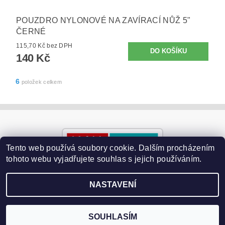
POUZDRO NYLONOVÉ NA ZAVÍRACÍ NŮŽ 5"
ČERNÉ
115,70 Kč bez DPH
140 Kč
6
položek celkem
Tento web používá soubory cookie. Dalším procházením
tohoto webu vyjadřujete souhlas s jejich používáním.
NASTAVENÍ
2026 ©
Paralyzery-vychytavky.cz
, všechna práva vyhrazena
Vytvořil Shoptet
SOUHLASÍM