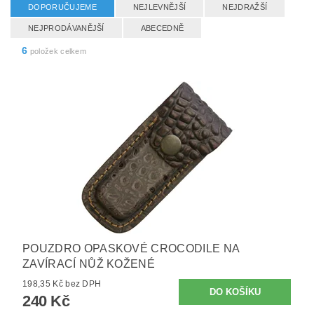
DOPORUČUJEME
NEJLEVNĚJŠÍ
NEJDRAŽŠÍ
NEJPRODÁVANĚJŠÍ
ABECEDNĚ
6
položek celkem
POUZDRO OPASKOVÉ CROCODILE NA
ZAVÍRACÍ NŮŽ KOŽENÉ
198,35 Kč bez DPH
240 Kč